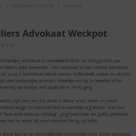
ORTIMENT
s
Gedistilleerd Overig
Advocaat
lliers Advokaat Weckpot
(0,0
/
5)
 heerlijke advokaat is ontwikkeld door de echtgenote van
in Filliers: Julia Denecker. Het resultaat is een zachte Advokaat
met zorg is bereid uit verse eieren, volle melk, suiker en alcohol.
ijkt met natuurlijke aroma's. Heerlijk om op te lepelen of te
eren bij uw toetje, net zoals dit in 1970 ging.
aatste tijd zien we dat deze ei likeur weer meer en meer
ndheid krijgt. En terecht! Het is namelijk erg lekker. Was het
t “wat oma nam op zondag”, gegroeid naar de guilty pleasure,
 we het nu weer bij veel mensen terug op tafel.
 likeur kun je op verschillende momenten eten. Deze advokaat