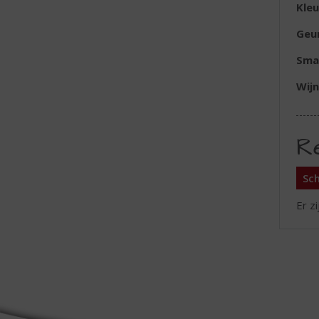
Kleu
Geu
Sma
Wijn
R
Sch
Er z