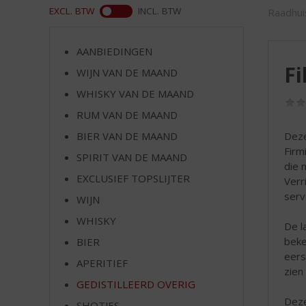
d
ASS
EXCL. BTW
INCL. BTW
Raadhui
S
p
r
AANBIEDINGEN
i
Fi
WIJN VAN DE MAAND
n
g
WHISKY VAN DE MAAND
n
RUM VAN DE MAAND
a
BIER VAN DE MAAND
Deze
a
Firm
r
SPIRIT VAN DE MAAND
die 
d
EXCLUSIEF TOPSLIJTER
Verr
e
serv
n
WIJN
a
WHISKY
De l
v
beke
BIER
i
eers
g
APERITIEF
zien
a
GEDISTILLEERD OVERIG
t
Deze
i
SHOTJES