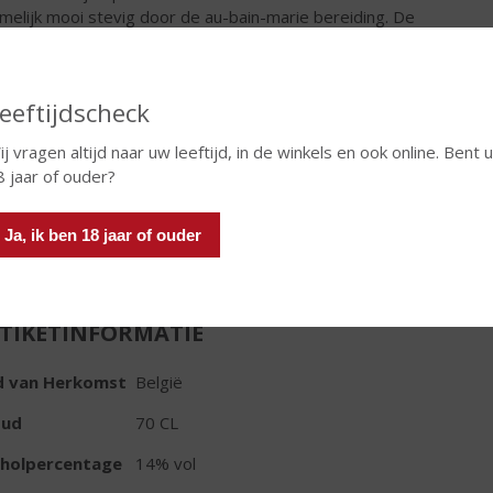
amelijk mooi stevig door de au-bain-marie bereiding. De
kaat kun je (met slagroom) weg lepelen, maar je kunt het ook
uiken in gerechten of cocktails!
eeftijdscheck
€
14,45
ij vragen altijd naar uw leeftijd, in de winkels en ook online. Bent 
Pot
8 jaar of ouder?
Ja, ik ben 18 jaar of ouder
TIKETINFORMATIE
d van Herkomst
België
oud
70 CL
oholpercentage
14% vol