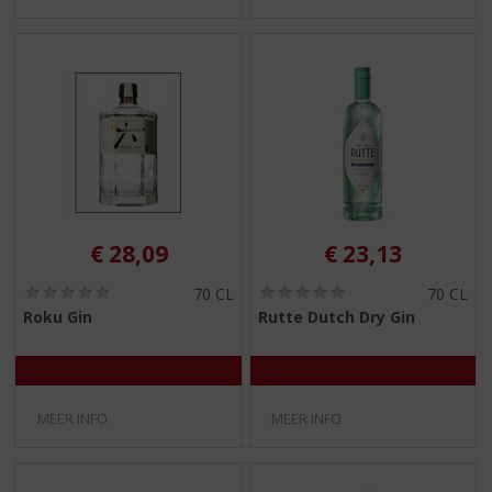
€
28,09
€
23,13
(
(
70 CL
70 CL
0
0
Roku Gin
Rutte Dutch Dry Gin
,
,
0
0
/
/
5
5
)
)
MEER INFO
MEER INFO