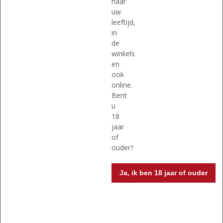
/
/
naar
5
5
uw
)
)
leeftijd,
MEER INFO
MEER INFO
in
de
winkels
en
ook
online.
Bent
u
18
jaar
of
Originele prijs was:
, Huidige pri
€
24,79
€
28,92
€
35,53
ouder?
(
(
70 CL
70 CL
0
0
Ja, ik ben 18 jaar of ouder
Malfy Gin Rosa
Nolet's Silver Dry Gin
,
,
0
0
/
/
5
5
)
)
MEER INFO
MEER INFO