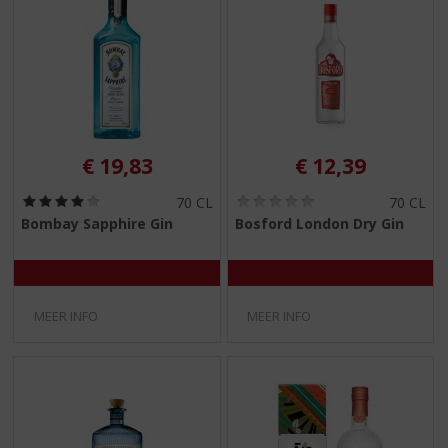
€
19,83
€
12,39
(
(
70 CL
70 CL
4
0
Bombay Sapphire Gin
Bosford London Dry Gin
,
,
0
0
/
/
5
5
)
)
MEER INFO
MEER INFO