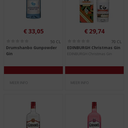
€
33,05
€
29,74
(
(
50 CL
70 CL
0
0
Drumshanbo Gunpowder
EDINBURGH Christmas Gin
,
,
Gin
EDINBURGH Christmas Gin
0
0
/
/
5
5
)
)
MEER INFO
MEER INFO