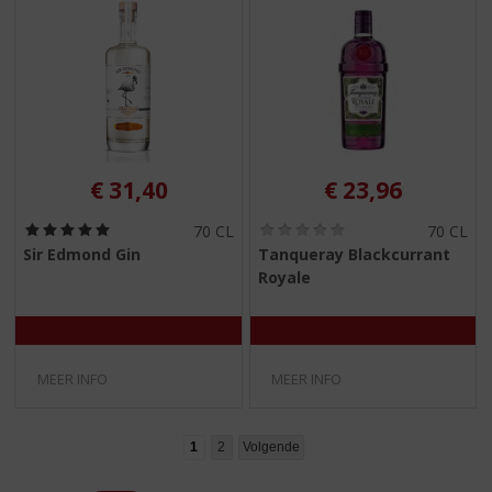
€
31,40
€
23,96
(
(
70 CL
70 CL
5
0
Sir Edmond Gin
Tanqueray Blackcurrant
,
,
Royale
0
0
/
/
5
5
)
)
MEER INFO
MEER INFO
1
2
Volgende