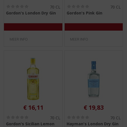
(
(
70 CL
70 CL
0
0
Gordon's London Dry Gin
Gordon's Pink Gin
,
,
0
0
/
/
5
5
)
)
MEER INFO
MEER INFO
€
16,11
€
19,83
(
(
70 CL
70 CL
0
0
Gordon's Sicilian Lemon
Hayman's London Dry Gin
,
,