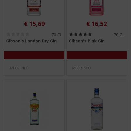
€
15,69
€
16,52
(
(
70 CL
70 CL
0
5
Gibson's London Dry Gin
Gibson's Pink Gin
,
,
0
0
/
/
5
5
)
)
MEER INFO
MEER INFO