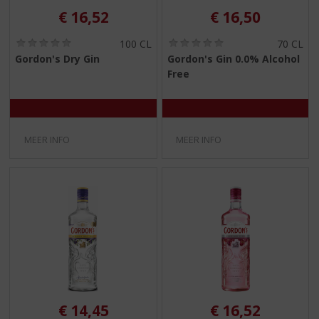
€
16,52
€
16,50
(
(
100 CL
70 CL
0
0
Gordon's Dry Gin
Gordon's Gin 0.0% Alcohol
,
,
Free
0
0
/
/
5
5
)
)
MEER INFO
MEER INFO
€
14,45
€
16,52