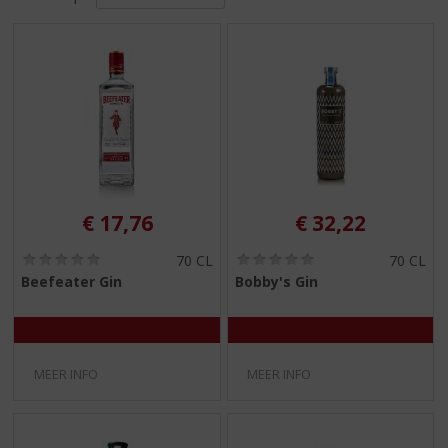
S
p
r
i
n
g
n
a
a
r
d
€
17,76
€
32,22
e
n
(
(
70 CL
70 CL
0
0
a
Beefeater Gin
Bobby's Gin
,
,
v
0
0
i
/
/
5
5
g
)
)
a
MEER INFO
MEER INFO
t
i
e