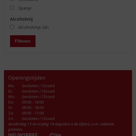
Spanje
Alcoholvrij
Alcoholvrije Gin
Filteren
Openingstijden
Ma
:
Gesloten / Closed
Di
:
Gesloten / Closed
Wo
:
Gesloten / Closed
Do
:
09:00 - 18:00
Vr
:
09:00 - 18:00
Za
:
09:00 - 17:00
Zo:
Gesloten / Closed
donderdag 13 en vrijdag 14 augustus is de slijterij i.v.m. vakantie
gesloten.
NIEUWSBRIEF