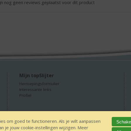
ijn nog geen reviews geplaatst voor dit product
Mijn topSlijter
Herroepingsformulier
Interessante links
Profiel
es om goed te functioneren. Als je wilt aanpassen
Schakel
 je jouw cookie-instellingen wijzigen. Meer
 alcohol
IDIN/ITSME
sitemap
Privacy Statement
Disclaimer
Ver