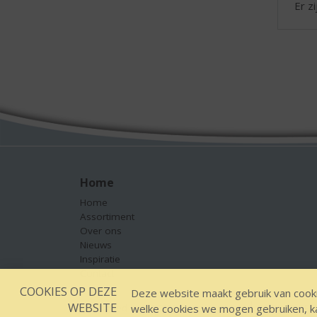
Er z
Home
Home
Assortiment
Over ons
Nieuws
Inspiratie
Contact
COOKIES OP DEZE
Deze website maakt gebruik van cooki
WEBSITE
welke cookies we mogen gebruiken, kan
Designed by YOOKY smart concepts
GEEN 18 GEEN