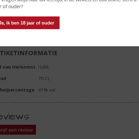
Fles
r of ouder?
Ja, ik ben 18 jaar of ouder
TIKETINFORMATIE
d van Herkomst
Italië
oud
70 CL
oholpercentage
41% vol
eviews
rijf een review