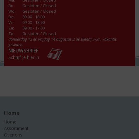
Ma
:
Gesloten / Closed
Di
:
Gesloten / Closed
Wo
:
Gesloten / Closed
Do
:
09:00 - 18:00
Vr
:
09:00 - 18:00
Za
:
09:00 - 17:00
Zo:
Gesloten / Closed
donderdag 13 en vrijdag 14 augustus is de slijterij i.v.m. vakantie
gesloten.
NIEUWSBRIEF
Schrijf je hier in
Home
Home
Assortiment
Over ons