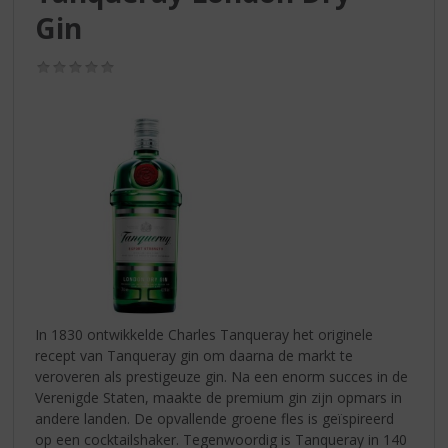
S
Gin
p
r
i
(0,0
/
n
5)
g
n
a
a
r
d
e
n
a
v
i
In 1830 ontwikkelde Charles Tanqueray het originele
g
recept van Tanqueray gin om daarna de markt te
a
veroveren als prestigeuze gin. Na een enorm succes in de
t
Verenigde Staten, maakte de premium gin zijn opmars in
i
andere landen. De opvallende groene fles is geïspireerd
e
op een cocktailshaker. Tegenwoordig is Tanqueray in 140