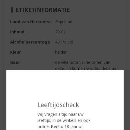
ETIKETINFORMATIE
Land van Herkomst
Engeland
Inhoud
70 CL
Alcoholpercentage
43.1% vol
Kleur
helder
Geur
de vele botanische tonen van
deze gin komen voorbij, denk aan
jeneverbes, peper, bloemen en
citrus
Smaak
droge en krachtige smaak
Afdronk
een lange pittige afdronk waarin
Leeftijdscheck
citrus een hoofdrol speelt
Wij vragen altijd naar uw
leeftijd, in de winkels en ook
online. Bent u 18 jaar of