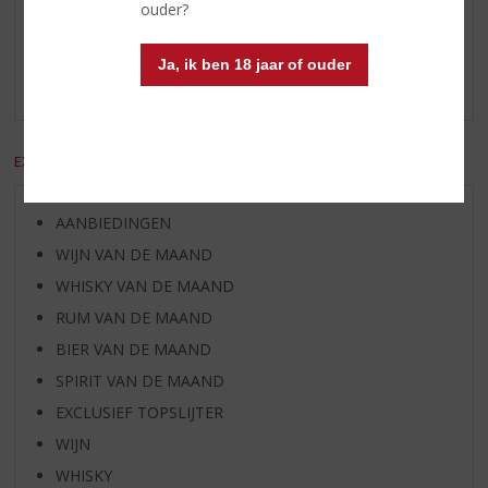
Reviews
ouder?
Schrijf een review
Ja, ik ben 18 jaar of ouder
Er zijn nog geen reviews geplaatst voor dit product
EXCL. BTW
INCL. BTW
AANBIEDINGEN
WIJN VAN DE MAAND
WHISKY VAN DE MAAND
RUM VAN DE MAAND
BIER VAN DE MAAND
SPIRIT VAN DE MAAND
EXCLUSIEF TOPSLIJTER
WIJN
WHISKY