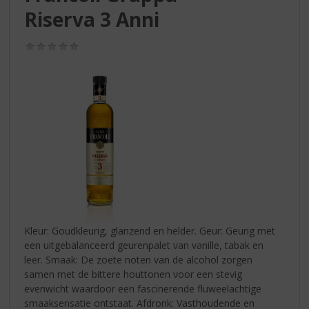
S
Riserva 3 Anni
p
r
i
(0,0
/
n
5)
g
n
a
a
r
d
e
n
a
v
i
Kleur: Goudkleurig, glanzend en helder. Geur: Geurig met
g
een uitgebalanceerd geurenpalet van vanille, tabak en
a
leer. Smaak: De zoete noten van de alcohol zorgen
t
samen met de bittere houttonen voor een stevig
i
evenwicht waardoor een fascinerende fluweelachtige
e
smaaksensatie ontstaat. Afdronk: Vasthoudende en