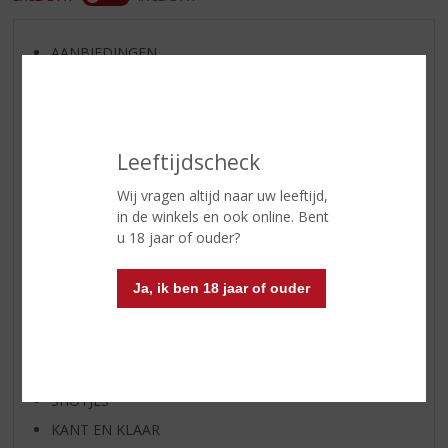
AANBIEDINGEN
WIJN VAN DE MAAND
WHISKY VAN DE MAAND
RUM VAN DE MAAND
Leeftijdscheck
BIER VAN DE MAAND
Wij vragen altijd naar uw leeftijd,
SPIRIT VAN DE MAAND
in de winkels en ook online. Bent
EXCLUSIEF TOPSLIJTER
u 18 jaar of ouder?
WIJN
WHISKY
Ja, ik ben 18 jaar of ouder
BIER
APERITIEF
GEDISTILLEERD OVERIG
SHOTJES
KANT EN KLAAR