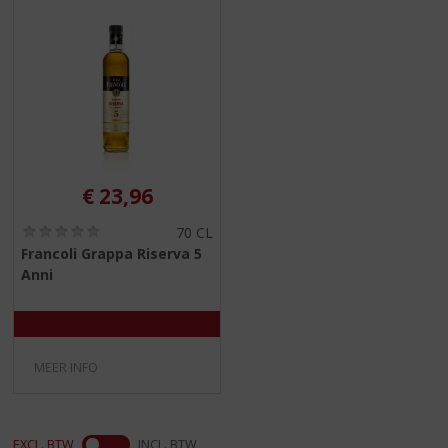
€
23,96
(
70 CL
0
Francoli Grappa Riserva 5
,
Anni
0
/
5
)
MEER INFO
EXCL. BTW
INCL. BTW