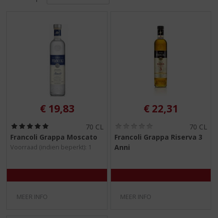
S
p
r
i
n
g
n
a
a
r
d
€
19,83
€
22,31
e
n
(
(
70 CL
70 CL
5
0
a
Francoli Grappa Moscato
Francoli Grappa Riserva 3
,
,
v
Anni
Voorraad (indien beperkt): 1
0
0
i
/
/
5
5
g
)
)
a
t
i
MEER INFO
MEER INFO
e