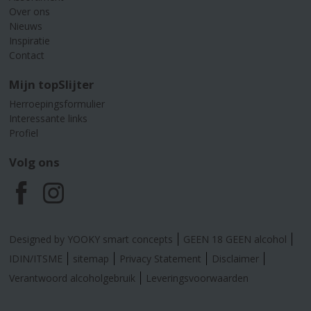
Over ons
Nieuws
Inspiratie
Contact
Mijn topSlijter
Herroepingsformulier
Interessante links
Profiel
Volg ons
F
I
a
n
Designed by YOOKY smart concepts
GEEN 18 GEEN alcohol
c
s
IDIN/ITSME
sitemap
Privacy Statement
Disclaimer
Verantwoord alcoholgebruik
Leveringsvoorwaarden
e
t