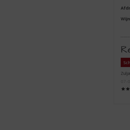
Afd
Wijn
R
Sch
Zulja
07-