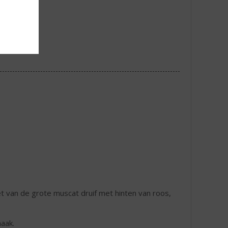
t van de grote muscat druif met hinten van roos,
aak.