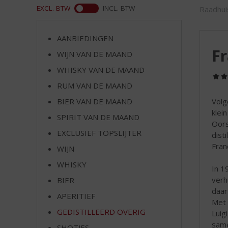
d
ASS
EXCL. BTW
INCL. BTW
Raadhui
S
p
r
AANBIEDINGEN
i
Fr
WIJN VAN DE MAAND
n
g
WHISKY VAN DE MAAND
n
RUM VAN DE MAAND
a
BIER VAN DE MAAND
Volg
a
klei
r
SPIRIT VAN DE MAAND
Oors
d
EXCLUSIEF TOPSLIJTER
disti
e
Franc
n
WIJN
a
WHISKY
In 1
v
verh
BIER
i
daar
g
APERITIEF
Met 
a
GEDISTILLEERD OVERIG
Luig
t
same
i
SHOTJES