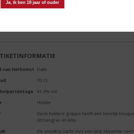
Fles
Ja, ik ben 18 jaar of ouder
Huidige voorraad: 1
TIKETINFORMATIE
d van Herkomst
Italië
oud
70 CL
oholpercentage
41.5% vol
r
Helder
r
Deze heldere grappa heeft een heerlijk bouque
citroengras en lelie.
ak
De smaak is zacht met een lang slepende nasm