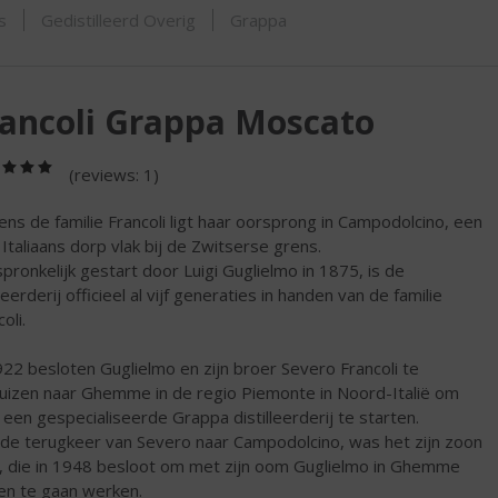
ORTIMENT
s
Gedistilleerd Overig
Grappa
ancoli Grappa Moscato
(5,0
(reviews: 1)
/
5)
ens de familie Francoli ligt haar oorsprong in Campodolcino, een
n Italiaans dorp vlak bij de Zwitserse grens.
pronkelijk gestart door Luigi Guglielmo in 1875, is de
leerderij officieel al vijf generaties in handen van de familie
oli.
922 besloten Guglielmo en zijn broer Severo Francoli te
uizen naar Ghemme in de regio Piemonte in Noord-Italië om
 een gespecialiseerde Grappa distilleerderij te starten.
de terugkeer van Severo naar Campodolcino, was het zijn zoon
i, die in 1948 besloot om met zijn oom Guglielmo in Ghemme
n te gaan werken.