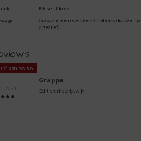
ronk
Frisse afdronk
-spijs
Grappa is een overheerlijk Italiaans distillaat
digestief.
eviews
rijf een review
Grappa
01-2024
Echt een heerlijk wijn.
(5,0
/
5)