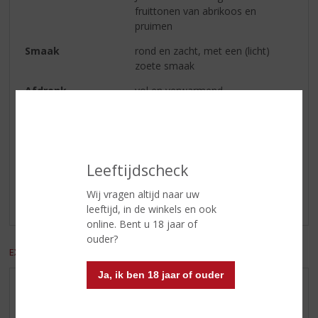
fruittonen van abrikoos en
pruimen
Smaak
rond en zacht, met een (licht)
zoete smaak
Afdronk
vol en verwarmend
Reviews
Leeftijdscheck
Schrijf een review
Wij vragen altijd naar uw
Er zijn nog geen reviews geplaatst voor dit product
leeftijd, in de winkels en ook
online. Bent u 18 jaar of
ouder?
EXCL. BTW
INCL. BTW
Ja, ik ben 18 jaar of ouder
AANBIEDINGEN
WIJN VAN DE MAAND