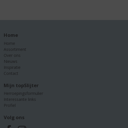
Home
Home
Assortiment
Over ons
Nieuws
Inspiratie
Contact
Mijn topSlijter
Herroepingsformulier
Interessante links
Profiel
Volg ons