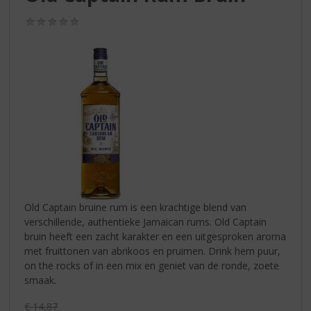
S
p
(0,0
r
/
5)
i
n
g
n
a
a
r
d
e
n
a
v
Old Captain bruine rum is een krachtige blend van
i
verschillende, authentieke Jamaican rums. Old Captain
g
bruin heeft een zacht karakter en een uitgesproken aroma
a
met fruittonen van abrikoos en pruimen. Drink hem puur,
t
on the rocks of in een mix en geniet van de ronde, zoete
i
smaak.
e
Originele prijs was:
€
14,87