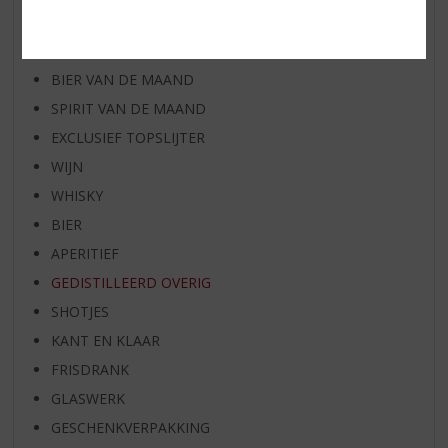
WHISKY VAN DE MAAND
RUM VAN DE MAAND
BIER VAN DE MAAND
SPIRIT VAN DE MAAND
EXCLUSIEF TOPSLIJTER
WIJN
WHISKY
BIER
APERITIEF
GEDISTILLEERD OVERIG
SHOTJES
KANT EN KLAAR
FRISDRANK
GLASWERK
GESCHENKVERPAKKING