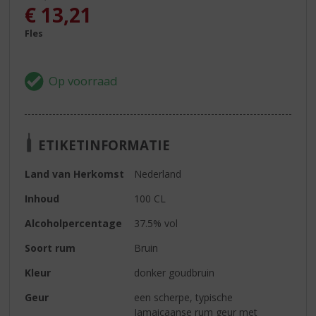
, Huidige prijs is:
€
13,21
Fles
ETIKETINFORMATIE
Land van Herkomst
Nederland
Inhoud
100 CL
Alcoholpercentage
37.5% vol
Soort rum
Bruin
Kleur
donker goudbruin
Geur
een scherpe, typische
Jamaicaanse rum geur met