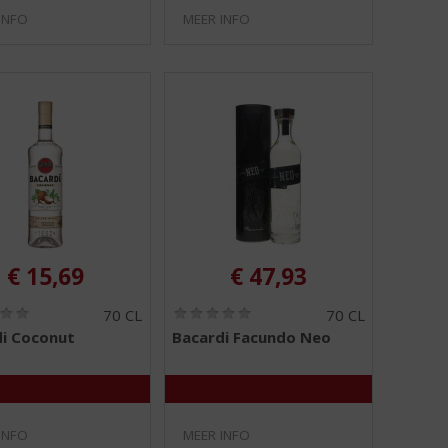
INFO
MEER INFO
€
15,69
€
47,93
(
(
70 CL
70 CL
0
0
i Coconut
Bacardi Facundo Neo
,
,
0
0
/
/
5
5
)
)
INFO
MEER INFO