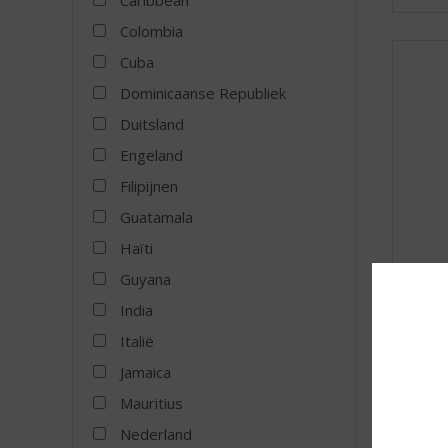
Caribbean
Colombia
Cuba
Dominicaanse Republiek
Duitsland
Engeland
Filipijnen
Guatamala
Haïti
Guyana
Bacar
India
Diez 
Italië
Jamaica
Mauritius
MEER
Nederland