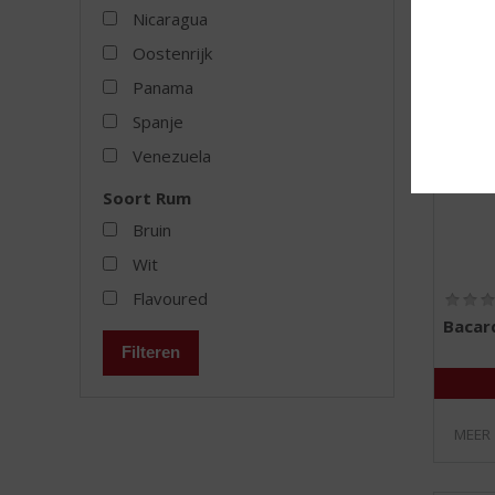
Nicaragua
Oostenrijk
Panama
Spanje
Venezuela
Soort Rum
Bruin
Wit
Flavoured
Bacard
Filteren
MEER