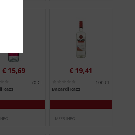
€
15,69
€
19,41
(
(
70 CL
100 CL
0
0
i Razz
Bacardi Razz
,
,
0
0
/
/
5
5
)
)
INFO
MEER INFO