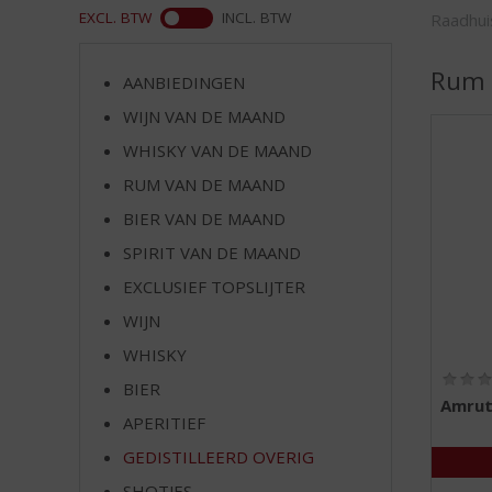
d
ASS
EXCL. BTW
INCL. BTW
Raadhui
S
p
Rum
r
AANBIEDINGEN
i
WIJN VAN DE MAAND
n
g
WHISKY VAN DE MAAND
n
RUM VAN DE MAAND
a
BIER VAN DE MAAND
a
r
SPIRIT VAN DE MAAND
d
EXCLUSIEF TOPSLIJTER
e
n
WIJN
a
WHISKY
v
BIER
i
Amrut
g
APERITIEF
a
GEDISTILLEERD OVERIG
t
i
SHOTJES