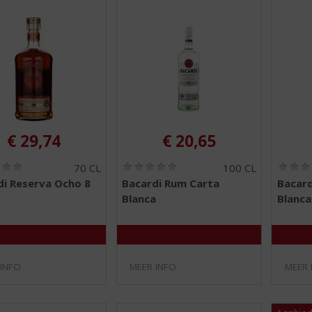
€
29,74
€
20,65
(
(
70 CL
100 CL
0
0
di Reserva Ocho 8
Bacardi Rum Carta
Bacard
,
,
Blanca
Blanca
0
0
/
/
5
5
)
)
 INFO
MEER INFO
MEER 