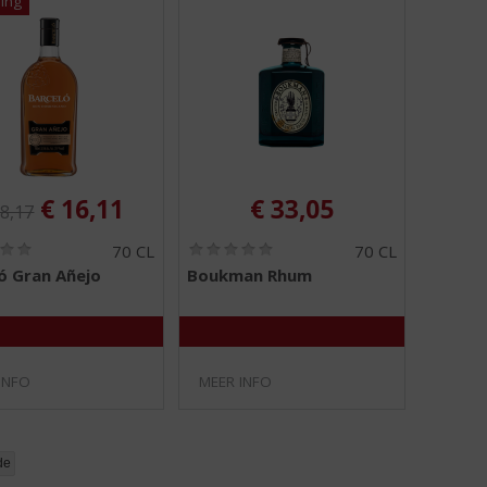
ginele prijs was:
, Huidige prijs is:
€
16,11
€
33,05
8,17
(
(
70 CL
70 CL
0
0
ó Gran Añejo
Boukman Rhum
,
,
0
0
/
/
5
5
)
)
INFO
MEER INFO
de