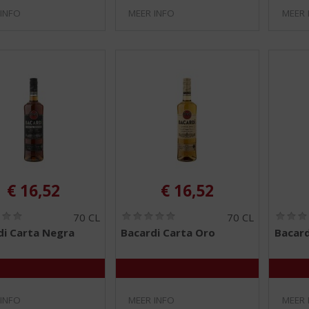
 INFO
MEER INFO
MEER 
€
16,52
€
16,52
(
(
70 CL
70 CL
0
0
di Carta Negra
Bacardi Carta Oro
Bacard
,
,
0
0
/
/
5
5
)
)
 INFO
MEER INFO
MEER 