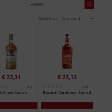
Zoeken
Sorteer op:
€
22,31
€
23,13
(
(
70 CL
70 CL
0
0
i Anejo Cuatro
Bacardi Caribbean Spiced
,
,
0
0
/
/
5
5
)
)