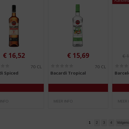
Ori
€
16,52
€
15,69
€
1
(
(
70 CL
70 CL
0
0
di Spiced
Bacardi Tropical
Barcel
,
,
0
0
/
/
5
5
)
)
 INFO
MEER INFO
MEER 
1
2
3
4
Volgen