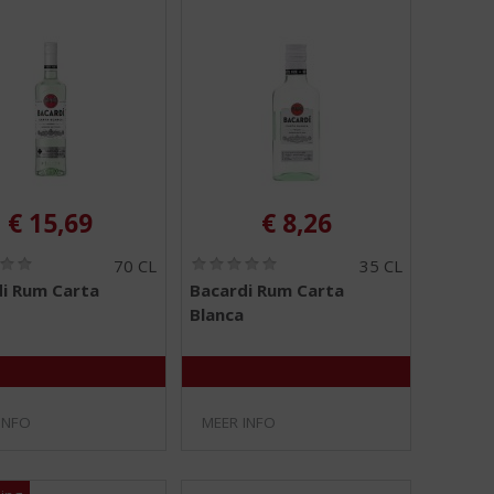
€
15,69
€
8,26
(
(
70 CL
35 CL
0
0
i Rum Carta
Bacardi Rum Carta
,
,
Blanca
0
0
/
/
5
5
)
)
INFO
MEER INFO