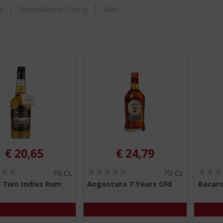
ORTIMENT
s
Gedistilleerd Overig
Rum
€
20,65
€
24,79
(
(
70 CL
70 CL
0
0
 Two Indies Rum
Angostura 7 Years Old
Bacard
,
,
0
0
/
/
5
5
)
)