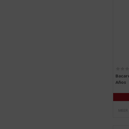
Bacar
Años
MEER