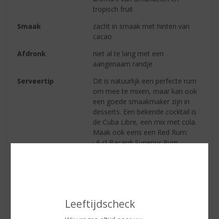
tropisch fruit
Smaak
zacht in smaak met hinten van
cacao
Afdronk
niet al te lang met een
aangenaam randje
Serveertip
Dit is natuurlijk een perfecte rum
om mee te mixen, maar kan ook
een goede smaakmaker zijn in
desserts. Een bekende cocktail is
de Cuba Libre, een mix met cola.
Maak ook eens een Red Rum:
· 6 cl Bacardi Superior Rum
· 3 cl grenadine siroop
· 9 cl sinaasappelsap
Doe wat ijs in een longdrinkglas
en schenk de sinaasappelsap in.
Meng de rum en grenadine in een
Leeftijdscheck
mengglas of een cocktailshaker
en giet het uit in het glas. Garneer