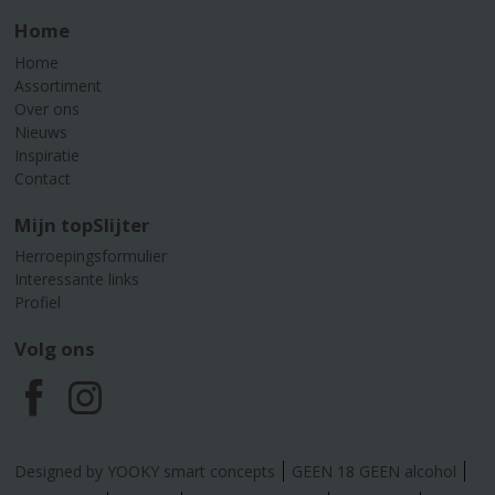
Home
Home
Assortiment
Over ons
Nieuws
Inspiratie
Contact
Mijn topSlijter
Herroepingsformulier
Interessante links
Profiel
Volg ons
F
I
a
n
Designed by YOOKY smart concepts
GEEN 18 GEEN alcohol