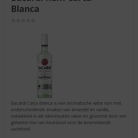
S
Blanca
p
r
i
(0,0
/
n
5)
g
n
a
a
r
d
e
n
a
v
i
Bacardi Carta Blanca is een aromatische witte rum met
g
onderscheidende smaken van amandel en vanille,
a
ontwikkeld in wit eikenhouten vaten en gevormd door een
t
geheime mix van houtskool voor de kenmerkende
i
zachtheid.
e