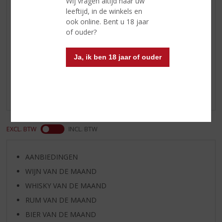
Wij vragen altijd naar uw
met een kers, sinaasappelschijfje
leeftijd, in de winkels en
of een schijfje citroen.
ook online. Bent u 18 jaar
of ouder?
Reviews
Ja, ik ben 18 jaar of ouder
Schrijf een review
Er zijn nog geen reviews geplaatst voor dit product
EXCL. BTW
INCL. BTW
AANBIEDINGEN
WIJN VAN DE MAAND
WHISKY VAN DE MAAND
RUM VAN DE MAAND
BIER VAN DE MAAND