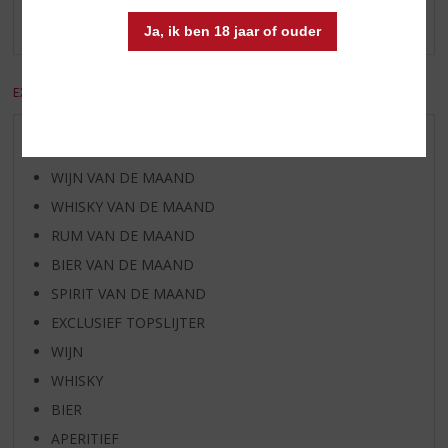
Er zijn nog geen reviews geplaatst voor dit product
Ja, ik ben 18 jaar of ouder
EXCL. BTW
INCL. BTW
AANBIEDINGEN
WIJN VAN DE MAAND
WHISKY VAN DE MAAND
RUM VAN DE MAAND
BIER VAN DE MAAND
SPIRIT VAN DE MAAND
EXCLUSIEF TOPSLIJTER
WIJN
WHISKY
BIER
APERITIEF