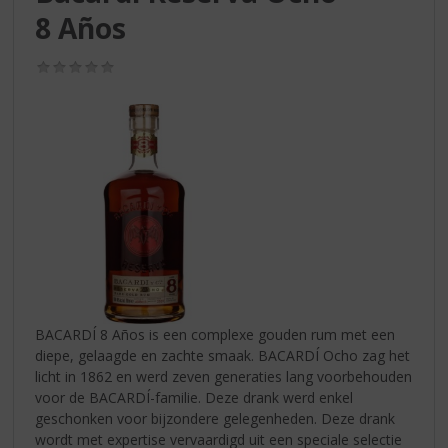
S
8 Años
p
r
i
(0,0
/
n
5)
g
n
a
a
r
d
e
n
a
v
i
BACARDÍ 8 Años is een complexe gouden rum met een
g
diepe, gelaagde en zachte smaak. BACARDÍ Ocho zag het
a
licht in 1862 en werd zeven generaties lang voorbehouden
t
voor de BACARDÍ-familie. Deze drank werd enkel
i
geschonken voor bijzondere gelegenheden. Deze drank
e
wordt met expertise vervaardigd uit een speciale selectie