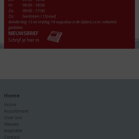
Vr
:
09:00 - 18:00
Za
:
09:00 - 17:00
Zo:
Gesloten / Closed
donderdag 13 en vrijdag 14 augustus is de slijterij i.v.m. vakantie
gesloten.
NIEUWSBRIEF
Schrijf je hier in
Home
Home
Assortiment
Over ons
Nieuws
Inspiratie
Contact