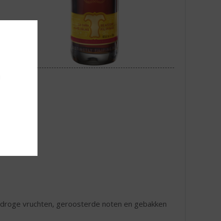
u
droge vruchten, geroosterde noten en gebakken