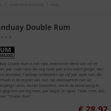
ORTIMENT
s
Gedistilleerd Overig
Rum
anduay Double Rum
(0,0
/
5)
uay Double Rum is een rijke, innemende blend van vijf en
nd
ien jaar oude rums die nog twee jaar extra werd gerijpt. Met
re woorden: Tanduay combineert zijn vijf jaar oude rum, die
maals in de prijzen viel, met zijn zeldzaamste rum uit
ienjarige vaten. Na het bewerken, wordt de blend terug in
n gegoten om nog twee jaar langer te rijpen. Twee rums dus,
aar: “Double Rum”.
€
28,92