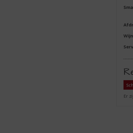
Sma
Afd
Wijn
Serv
R
Sch
Er z