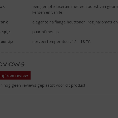
ak
een gerijpte luxerum met een boost van gebra
kersen en vanille.
ronk
elegante halflange houttonen, rozijnaroma’s en
-spijs
puur of met ijs.
eertip
serveertemperatuur: 15 - 18 °C.
eviews
rijf een review
ijn nog geen reviews geplaatst voor dit product