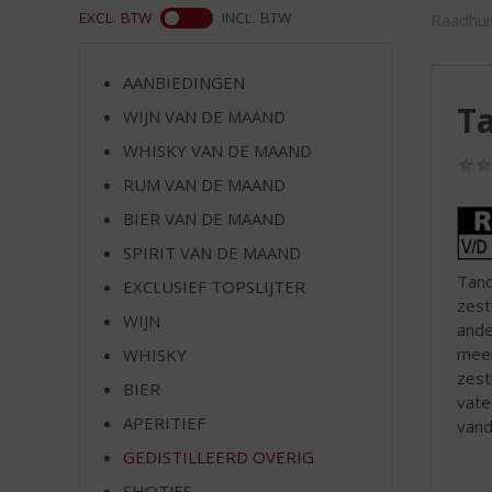
d
ASS
EXCL. BTW
INCL. BTW
Raadhui
S
p
r
AANBIEDINGEN
i
T
WIJN VAN DE MAAND
n
g
WHISKY VAN DE MAAND
n
RUM VAN DE MAAND
a
Rum
BIER VAN DE MAAND
a
van
r
SPIRIT VAN DE MAAND
de
d
Tand
EXCLUSIEF TOPSLIJTER
maa
e
zest
n
WIJN
ande
a
meer
WHISKY
v
zest
BIER
i
vate
g
APERITIEF
vand
a
GEDISTILLEERD OVERIG
t
i
SHOTJES