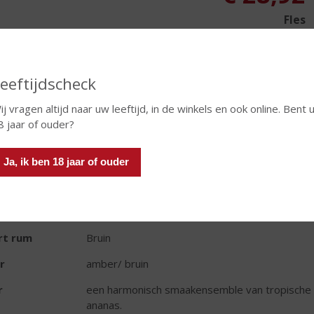
Fles
eeftijdscheck
ij vragen altijd naar uw leeftijd, in de winkels en ook online. Bent 
8 jaar of ouder?
TIKETINFORMATIE
d van Herkomst
Filipijnen
Ja, ik ben 18 jaar of ouder
oud
70 CL
oholpercentage
40% vol
rt rum
Bruin
r
amber/ bruin
r
een harmonisch smaakensemble van tropische 
ananas.