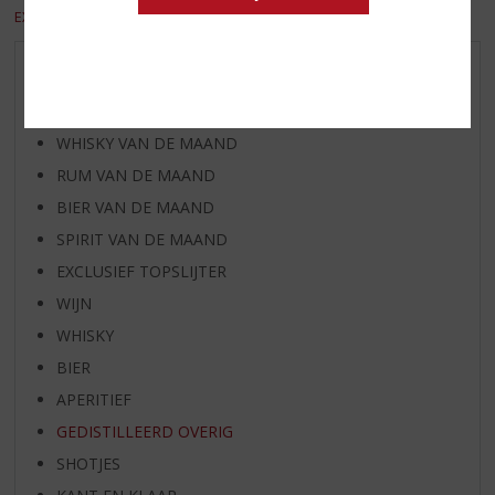
EXCL. BTW
INCL. BTW
AANBIEDINGEN
WIJN VAN DE MAAND
WHISKY VAN DE MAAND
RUM VAN DE MAAND
BIER VAN DE MAAND
SPIRIT VAN DE MAAND
EXCLUSIEF TOPSLIJTER
WIJN
WHISKY
BIER
APERITIEF
GEDISTILLEERD OVERIG
SHOTJES