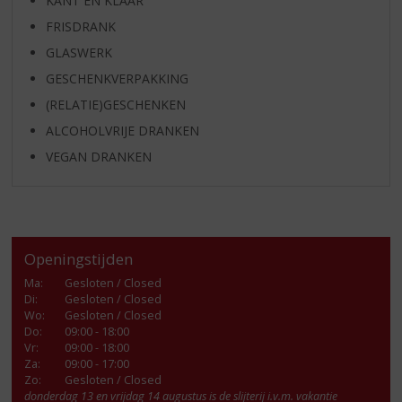
KANT EN KLAAR
FRISDRANK
GLASWERK
GESCHENKVERPAKKING
(RELATIE)GESCHENKEN
ALCOHOLVRIJE DRANKEN
VEGAN DRANKEN
Openingstijden
Ma
:
Gesloten / Closed
Di
:
Gesloten / Closed
Wo
:
Gesloten / Closed
Do
:
09:00 - 18:00
Vr
:
09:00 - 18:00
Za
:
09:00 - 17:00
Zo:
Gesloten / Closed
donderdag 13 en vrijdag 14 augustus is de slijterij i.v.m. vakantie