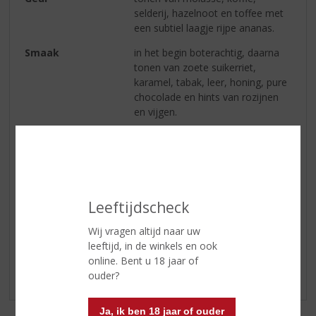
selderij, hazelnoot en toffee met
een subtiel laagje rijpe ananas.
Smaak
in het begin boterachtig, daarna
tonen van zoete suikerriet,
karamel, tabak, leer, honing, pure
chocolade en hints van rozijnen
en vijgen.
Afdronk
decadent karakter van pure
chocolade met bruine suiker en
rokerigheid.
Leeftijdscheck
Reviews
Wij vragen altijd naar uw
leeftijd, in de winkels en ook
Schrijf een review
online. Bent u 18 jaar of
ouder?
Er zijn nog geen reviews geplaatst voor dit product
Ja, ik ben 18 jaar of ouder