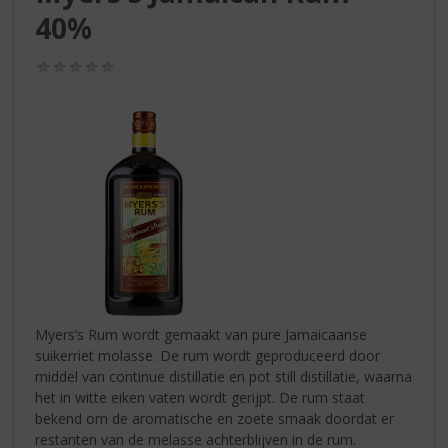
S
40%
p
r
i
(0,0
/
n
5)
g
n
a
a
r
d
e
n
a
v
i
Myers’s Rum wordt gemaakt van pure Jamaicaanse
g
suikerriet molasse. De rum wordt geproduceerd door
a
middel van continue distillatie en pot still distillatie, waarna
t
het in witte eiken vaten wordt gerijpt. De rum staat
i
bekend om de aromatische en zoete smaak doordat er
e
restanten van de melasse achterblijven in de rum.