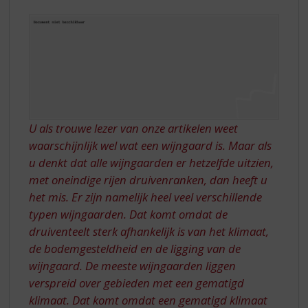
S
DEEL
p
1
r
i
n
g
n
a
a
U als trouwe lezer van onze artikelen weet
r
waarschijnlijk wel wat een wijngaard is. Maar als
d
e
u denkt dat alle wijngaarden er hetzelfde uitzien,
n
met oneindige rijen druivenranken, dan heeft u
a
het mis. Er zijn namelijk heel veel verschillende
v
typen wijngaarden. Dat komt omdat de
i
druiventeelt sterk afhankelijk is van het klimaat,
g
de bodemgesteldheid en de ligging van de
a
t
wijngaard. De meeste wijngaarden liggen
i
verspreid over gebieden met een gematigd
e
klimaat. Dat komt omdat een gematigd klimaat