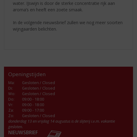
water. IJswijn is door de sterke concentratie rijk aan
aroma’s en heeft een zoete smaak.
In de volgende nieuwsbrief zullen we nog meer soorten
wijngaarden belichten.
Openingstijden
Ma
:
Gesloten / Closed
Di
:
Gesloten / Closed
Wo
:
Gesloten / Closed
Do
:
09:00 - 18:00
Vr
:
09:00 - 18:00
Za
:
09:00 - 17:00
Zo:
Gesloten / Closed
donderdag 13 en vrijdag 14 augustus is de slijterij i.v.m. vakantie
gesloten.
NIEUWSBRIEF