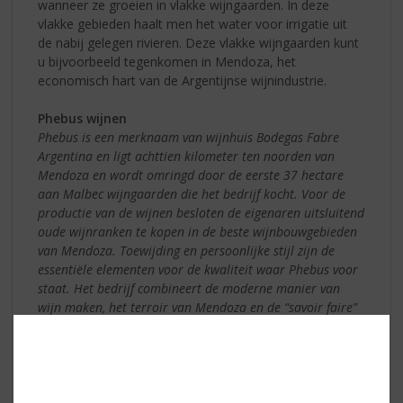
wanneer ze groeien in vlakke wijngaarden. In deze
vlakke gebieden haalt men het water voor irrigatie uit
de nabij gelegen rivieren. Deze vlakke wijngaarden kunt
u bijvoorbeeld tegenkomen in Mendoza, het
economisch hart van de Argentijnse wijnindustrie.
Phebus wijnen
Phebus is een merknaam van wijnhuis Bodegas Fabre
Argentina en ligt achttien kilometer ten noorden van
Mendoza en wordt omringd door de eerste 37 hectare
aan Malbec wijngaarden die het bedrijf kocht. Voor de
productie van de wijnen besloten de eigenaren uitsluitend
oude wijnranken te kopen in de beste wijnbouwgebieden
van Mendoza. Toewijding en persoonlijke stijl zijn de
essentiële elementen voor de kwaliteit waar Phebus voor
staat. Het bedrijf combineert de moderne manier van
wijn maken, het terroir van Mendoza en de “savoir faire”
uit Bordeaux voor het maken van wijnen met een unieke
persoonlijkheid. De wijnen van Phebus zijn zowel
nationaal als internationaal erg geliefd.
klik hier voor de diverse wijnen van Phebus