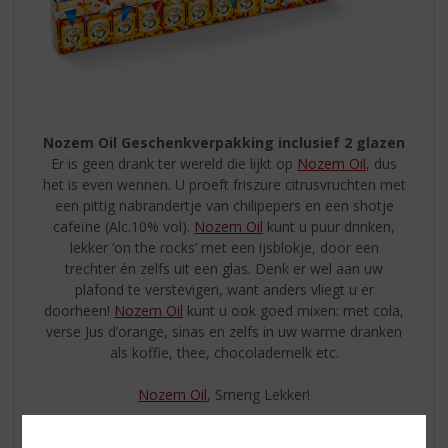
Nozem Oil Geschenkverpakking inclusief 2 glazen
Er is geen drank ter wereld die lijkt op
Nozem Oil
, dus
het is even wennen. U proeft friszure citrusvruchten met
een pittig nabrandertje van chilipepers en een shotje
cafeïne (Alc.10% vol).
Nozem Oil
kunt u puur drinken,
lekker ‘on the rocks’ met een ijsblokje, door een
trechter én zelfs uit een glas. Denk er wel aan uw
plafond te verstevigen, want anders vliegt u er
doorheen!
Nozem Oil
kunt u ook goed mixen: met cola,
verse Jus d’orange, sinas en zelfs in uw warme dranken
als koffie, thee, chocolademelk etc.
Nozem Oil
, Smerig Lekker!