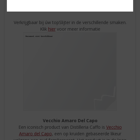
wijnen deze terroirs zo elegant mogelijk moeten
uitdrukken.
Verkrijgbaar bij úw topSlijter in de verschillende smaken.
Klik
hier
voor meer informatie
Vecchio Amaro Del Capo
Een iconisch product van Distilleria Caffo is
Vecchio
Amaro del Capo
, een op kruiden gebaseerde likeur