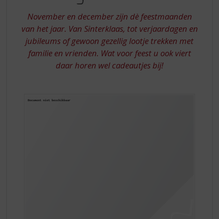
S
IS
p
November en december zijn dè feestmaanden
GEKOMEN
r
van het jaar. Van Sinterklaas, tot verjaardagen en
i
jubileums of gewoon gezellig lootje trekken met
n
familie en vrienden. Wat voor feest u ook viert
g
n
daar horen wel cadeautjes bij!
a
a
r
d
e
n
a
v
i
g
a
t
i
e