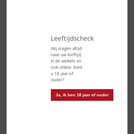
Leeftijdscheck
Wij vragen altijd
naar uw leeftijd,
in de winkels en
ook online. Bent
u 18 jaar of
ouder?
Phebus wijnen
Phebus
is een bekroonde reeks wijnen uit Argentinië,
Ja, ik ben 18 jaar of ouder
gemaakt door wijnmaker Hervé Joyaux Fabre.
De wijnen van
Phebus
tonen echte puurheid van fruit
met complexiteit, frisheid en elegantie. Dit alles wordt
bijeengehouden door Hervé's onwankelbare geloof in
de lokale terroirs en zijn vastberadenheid dat al zijn