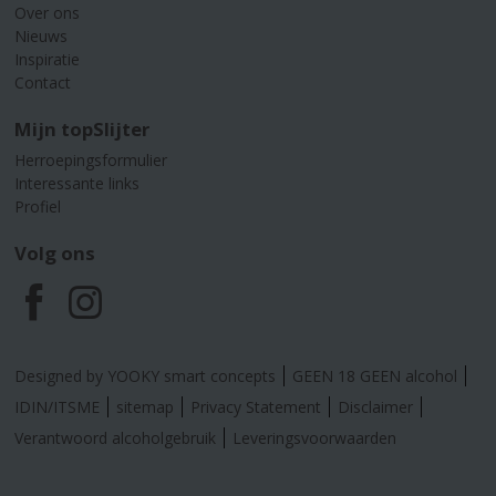
Over ons
Nieuws
Inspiratie
Contact
Mijn topSlijter
Herroepingsformulier
Interessante links
Profiel
Volg ons
F
I
a
n
Designed by YOOKY smart concepts
GEEN 18 GEEN alcohol
c
s
IDIN/ITSME
sitemap
Privacy Statement
Disclaimer
Verantwoord alcoholgebruik
Leveringsvoorwaarden
e
t