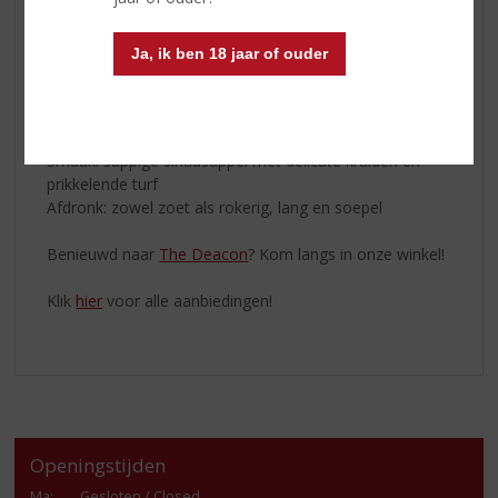
• De single malts uit de mainland Speyside regio hebben
een rokerig karakter dat lijkt op een vreugdevuur.
Ja, ik ben 18 jaar of ouder
Proefnotities
Geur: geblakerde sinaasappel, zoete moutkoekjes en
houtrook
Smaak: sappige sinaasappel met delicate kruiden en
prikkelende turf
Afdronk: zowel zoet als rokerig, lang en soepel
Benieuwd naar
The Deacon
? Kom langs in onze winkel!
Klik
hier
voor alle aanbiedingen!
Openingstijden
Ma
:
Gesloten / Closed