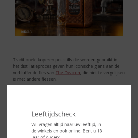
Traditionele koperen pot stills die worden gebruikt in
het distillatieproces geven hun iconische glans aan de
verbluffende fles van
The Deacon
, die niet te vergelijken
is met andere flessen.
The Deacon
is een meesterlijke mix van zowel rokerige
mainland als turfachtige Islay malt whisky's, waardoor
het een complexe, rijke en rokerige dram is. Het verschil
tussen de single malts?
Leeftijdscheck
Wij vragen altijd naar uw leeftijd, in
• De single malts uit Islay hebben een karakteristieke
de winkels en ook online. Bent u 18
turfachtige rooksmaak.
jaar of ouder?