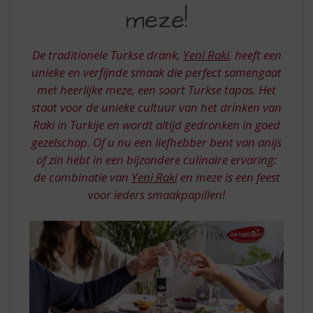
S
MET
meze!
p
YENI
r
RAKI
i
De traditionele Turkse drank,
Yeni Raki
, heeft een
n
EN
unieke en verfijnde smaak die perfect samengaat
g
met heerlijke meze, een soort Turkse tapas. Het
MEZE
n
a
staat voor de unieke cultuur van het drinken van
a
Raki in Turkije en wordt altijd gedronken in goed
r
gezelschap. Of u nu een liefhebber bent van anijs
d
of zin hebt in een bijzondere culinaire ervaring:
e
de combinatie van
Yeni Raki
en meze is een feest
n
a
voor ieders smaakpapillen!
v
i
g
a
t
i
e