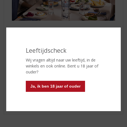
Foodpairing met
Yeni Raki
De unieke smaak van
Yeni Raki
past goed bij
verschillende gerechten uit het Middellandse Zeegebied
Leeftijdscheck
en de Turkse keuken. Zet de tafel vol met meze, zoals
bijvoorbeeld een kaasplankje met kazen als feta,
Wij vragen altijd naar uw leeftijd, in de
halloumi en beyaz peynir en vul dit aan met druiven,
winkels en ook online. Bent u 18 jaar of
olijven, noten en honing. De zoute, romige en zoete
ouder?
smaken harmoniëren goed met de anijstonen van de
Rakı. Uiteraard is foodpairing altijd een kwestie van
Ja, ik ben 18 jaar of ouder
persoonlijke smaak, dus experimenteer er op los en
ontdek welke combinaties u het meeste prikkelen!