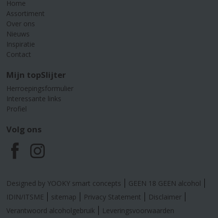
Home
Assortiment
Over ons
Nieuws
Inspiratie
Contact
Mijn topSlijter
Herroepingsformulier
Interessante links
Profiel
Volg ons
F
I
a
n
Designed by YOOKY smart concepts
GEEN 18 GEEN alcohol
c
s
IDIN/ITSME
sitemap
Privacy Statement
Disclaimer
Verantwoord alcoholgebruik
Leveringsvoorwaarden