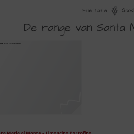
Fine Taste
Good 
E
De range van Santa 
ANGE
AN
ANTA
ARIA
L
ONTE
ta Maria al Monte – Limoncino Portofino