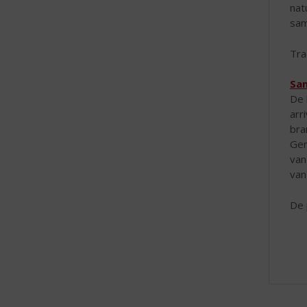
nat
sam
Tra
San
De 
arr
bra
Gen
van
van
De 