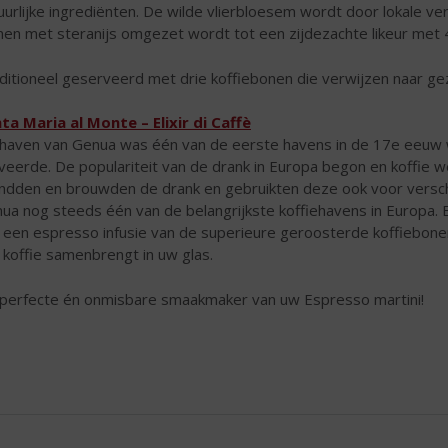
uurlijke ingrediënten. De wilde vlierbloesem wordt door lokale ve
en met steranijs omgezet wordt tot een zijdezachte likeur met 4
ditioneel geserveerd met drie koffiebonen die verwijzen naar ge
ta Maria al Monte – Elixir di Caffè
haven van Genua was één van de eerste havens in de 17e eeuw wa
iveerde. De populariteit van de drank in Europa begon en koffie
ndden en brouwden de drank en gebruikten deze ook voor verschi
ua nog steeds één van de belangrijkste koffiehavens in Europa. Eli
 een espresso infusie van de superieure geroosterde koffiebonen d
 koffie samenbrengt in uw glas.
perfecte én onmisbare smaakmaker van uw Espresso martini!