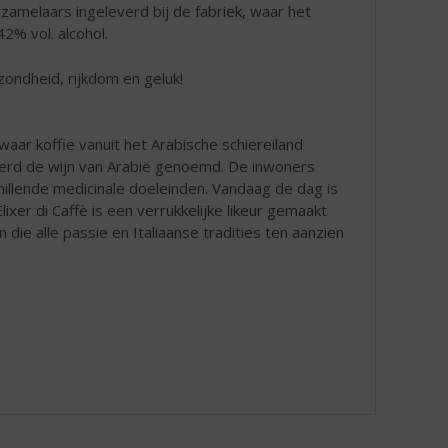
rzamelaars ingeleverd bij de fabriek, waar het
2% vol. alcohol.
zondheid, rijkdom en geluk!
ar koffie vanuit het Arabische schiereiland
 werd de wijn van Arabië genoemd. De inwoners
llende medicinale doeleinden. Vandaag de dag is
xer di Caffè is een verrukkelijke likeur gemaakt
ie alle passie en Italiaanse tradities ten aanzien