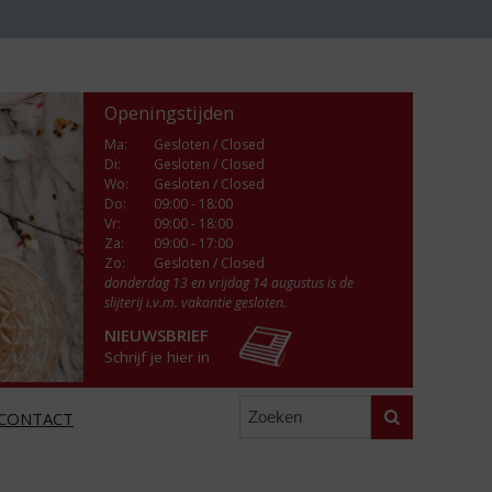
Openingstijden
Ma
:
Gesloten / Closed
Di
:
Gesloten / Closed
Wo
:
Gesloten / Closed
Do
:
09:00 - 18:00
Vr
:
09:00 - 18:00
Za
:
09:00 - 17:00
Zo:
Gesloten / Closed
donderdag 13 en vrijdag 14 augustus is de
slijterij i.v.m. vakantie gesloten.
NIEUWSBRIEF
Schrijf je hier in
Zoeken
CONTACT