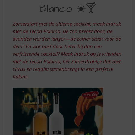
S
MET
Blanco ☀️🍸
p
TECAN
r
BLANCO
i
Zomerstart met de ultieme cocktail: maak indruk
n
met de Tecán Paloma. De zon breekt door, de
g
avonden worden langer—de zomer staat voor de
n
a
deur! En wat past daar beter bij dan een
a
verfrissende cocktail? Maak indruk op je vrienden
r
met de Tecán Paloma, hét zomerdrankje dat zoet,
d
citrus en tequila samenbrengt in een perfecte
e
balans.
n
a
v
i
g
a
t
i
e