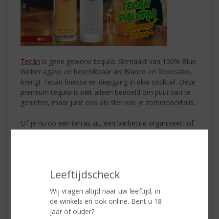
Tecán
is geen gewone tequila. Gemaakt van 100% Blue
Weber agave en beschikbaar als Blanco en Reposado,
brengt Tecán finesse en diepgang in elke cocktail. Deze
premium tequila is niet alleen bedoeld om puur van te
genieten, maar juist ook als ster van je zomercocktails.
Of je nu op een terras zit, een barbecue organiseert of
een feestje op het strand viert: met Tecán open je een
wereld aan smaak. Met zijn verfijnde smaak en hoge
kwaliteit is Tecán niet zomaar een tequila... het is een
ervaring op zich!
Leeftijdscheck
Probeer nu de Tecán Paloma!
Wij vragen altijd naar uw leeftijd, in
de winkels en ook online. Bent u 18
Dit heb je nodig:
jaar of ouder?
* 40 ml
Tecán Blanco