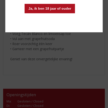
* 15 ml limoensap
* Grapefruitsoda
Ja, ik ben 18 jaar of ouder
‍* Grapefruitpartje
En zo maak je ‘m:‍
• Vul een longdrinkglas met ijs
• Voeg Tecán Blanco en limoensap toe
• Vul aan met grapefruitsoda
• Roer voorzichtig één keer
• Garneer met een grapefruitpartje
Geniet van deze onvergetelijke ervaring!
Openingstijden
Ma
:
Gesloten / Closed
Di
:
Gesloten / Closed