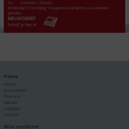
Zo:
Gesloten / Closed
donderdag 13 en vrijdag 14 augustus is de slijterij i.v.m. vakantie
gesloten.
NIEUWSBRIEF
Schrijf je hier in
Home
Home
Assortiment
Over ons
Nieuws
Inspiratie
Contact
Mijn topSlijter