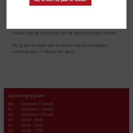
perfectioneren en zo deze historische Caribische erfenis
voort te zetten. Het resultaat is (o.a.) deze bekroonde
premium rum, uitzonderlijk gebalanceerd en zacht,
zonder in te boeten aan de rijkdom en complexiteit die
de distilleerderijen op Barbados en Panama beroemd
maken om de productie van de beste rums ter wereld.
Als je op reis bent om de beste rum te ontdekken,
onthoud dan: “X Marks the Spot”.
Openingstijden
Ma
:
Gesloten / Closed
Di
:
Gesloten / Closed
Wo
:
Gesloten / Closed
Do
:
09:00 - 18:00
Vr
:
09:00 - 18:00
Za
:
09:00 - 17:00