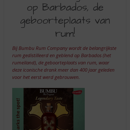
S
op Barbados, de
GEMAAKT
p
r
OP
geboorteplaats van
i
BARBADOS,
n
rum!
DE
g
n
GEBOORTEPLAATS
a
Bij Bumbu Rum Company wordt de belangrijkste
VAN
a
rum gedistilleerd en geblend op Barbados (het
r
RUM
d
rumeiland), de geboorteplaats van rum, waar
e
deze iconische drank meer dan 400 jaar geleden
n
voor het eerst werd gebrouwen.
a
v
i
g
a
t
i
e