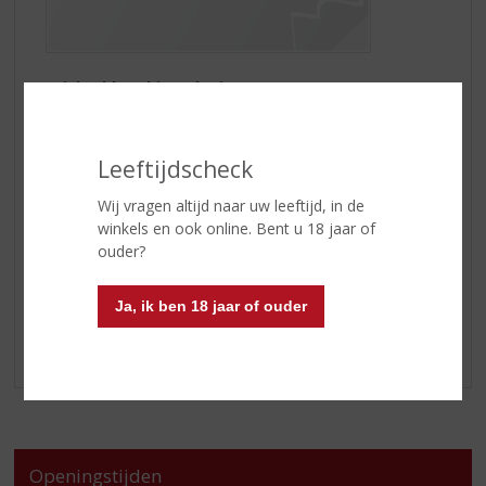
“Irish Old Fashioned mix”
1 deel
Aperol
1 deel
Shanky’s Whip
Leeftijdscheck
Bittertjes
Bourbon
Wij vragen altijd naar uw leeftijd, in de
Schijfje sinaasappel
winkels en ook online. Bent u 18 jaar of
2 gekonfijte kersen
ouder?
Tip! Ook heerlijk gemixt met Cola of in uw koffie.
Ja, ik ben 18 jaar of ouder
Enjoy!
Openingstijden