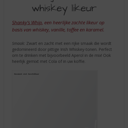
S
HEERLIJK
whiskey likeur
p
ZACHTE
r
WHISKEY
i
Shanky’s Whip
, een heerlijke zachte likeur op
n
LIKEUR
basis van whiskey, vanille, toffee en karamel.
g
n
a
Smaak:
Zwart en zacht met een rijke smaak die wordt
a
gedomineerd door pittige Irish Whiskey-tonen. Perfect
r
om te drinken met bijvoorbeeld Aperol in de mix! Ook
d
heerlijk gemixt met Cola of in uw koffie.
e
n
a
v
i
g
a
t
i
e