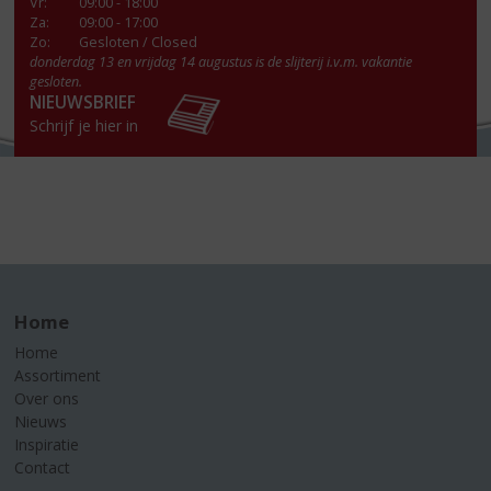
Vr
:
09:00 - 18:00
Za
:
09:00 - 17:00
Zo:
Gesloten / Closed
donderdag 13 en vrijdag 14 augustus is de slijterij i.v.m. vakantie
gesloten.
NIEUWSBRIEF
Schrijf je hier in
Home
Home
Assortiment
Over ons
Nieuws
Inspiratie
Contact