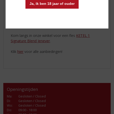
De Manhattan is een populaire cocktail uit de
Ja, ik ben 18 jaar of ouder
gelijknamige wijk in New York. Een heerlijke combinatie
van de kruidig frisse, gerijpte
KETEL 1 Signature Blend
Jenever
met vermouth en angostura bitters. Rijk aan
smaak met zowel pittige als zoete tonen.
Kom langs in onze winkel voor een fles
KETEL 1
Signature Blend Jenever
.
Klik
hier
voor alle aanbiedingen!
Openingstijden
Ma
:
Gesloten / Closed
Di
:
Gesloten / Closed
Wo
:
Gesloten / Closed
Do
:
09:00 - 18:00