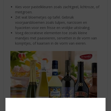
Kies voor pastelkleuren zoals zachtgeel, lichtroze, of
mintgroen.
Zet wat bloemetjes op tafel. Gebruik
voorjaarsbloemen zoals tulpen, narcissen en
hyacinten voor een frisse en vrolijke uitstraling.
Voeg decoratieve elementen toe zoals kleine
mandjes met paaseieren, servetten in de vorm van
konijntjes, of kaarsen in de vorm van eieren.