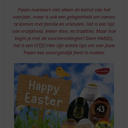
S
VAN
p
Pasen markeert niet alleen de komst van het
EEN
r
voorjaar, maar is ook een gelegenheid om samen
PAASBRUNCH
i
te komen met familie en vrienden. Het is een tijd
n
van vrolijkheid, lekker eten, en tradities. Maar hoe
g
n
begin je met de voorbereidingen? Geen HAAS(t),
a
het is een EITJE! Hier zijn enkele tips om van jouw
a
Pasen een onvergetelijk feest te maken.
r
d
e
n
a
v
i
g
a
t
i
e