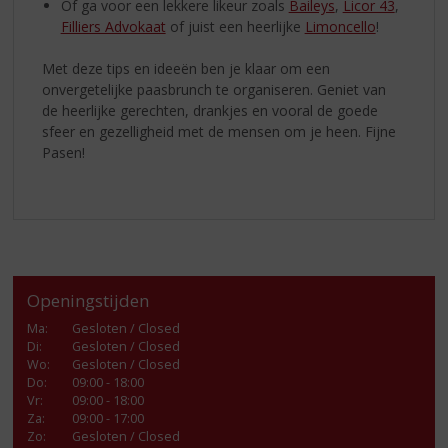
Of ga voor een lekkere likeur zoals
Baileys
,
Licor 43
,
Filliers Advokaat
of juist een heerlijke
Limoncello
!
Met deze tips en ideeën ben je klaar om een
onvergetelijke paasbrunch te organiseren. Geniet van
de heerlijke gerechten, drankjes en vooral de goede
sfeer en gezelligheid met de mensen om je heen. Fijne
Pasen!
Openingstijden
Ma
:
Gesloten / Closed
Di
:
Gesloten / Closed
Wo
:
Gesloten / Closed
Do
:
09:00 - 18:00
Vr
:
09:00 - 18:00
Za
:
09:00 - 17:00
Zo:
Gesloten / Closed