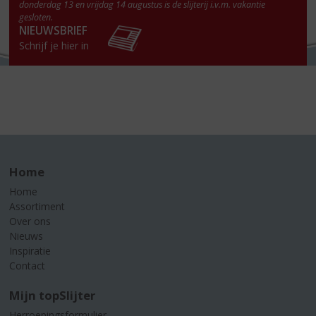
donderdag 13 en vrijdag 14 augustus is de slijterij i.v.m. vakantie
gesloten.
NIEUWSBRIEF
Schrijf je hier in
Home
Home
Assortiment
Over ons
Nieuws
Inspiratie
Contact
Mijn topSlijter
Herroepingsformulier