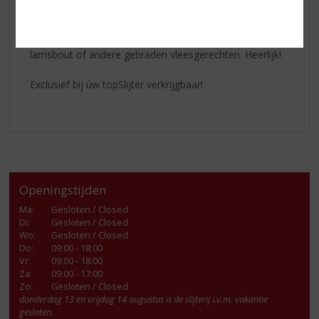
In de smaak veel rood fruit (aardbei, kers), wat rijpe
pruimen en zachte houttonen. Mooi rond van smaak.
Serveer deze
wijn
bijvoorbeeld bij confit de canard,
lamsbout of andere gebraden vleesgerechten. Heerlijk!
Exclusief bij úw topSlijter verkrijgbaar!
Openingstijden
Ma
:
Gesloten / Closed
Di
:
Gesloten / Closed
Wo
:
Gesloten / Closed
Do
:
09:00 - 18:00
Vr
:
09:00 - 18:00
Za
:
09:00 - 17:00
Zo:
Gesloten / Closed
donderdag 13 en vrijdag 14 augustus is de slijterij i.v.m. vakantie
gesloten.