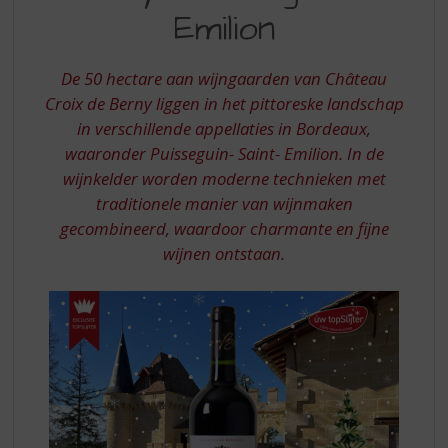
S
BERNY-
Emilion
p
PUISSEGUIN
r
ST.
i
De 50 hectare aan wijngaarden van Château
n
EMILION
Croix de Berny liggen in het pittoreske landschap
g
in verschillende appellaties in Bordeaux,
n
a
waaronder Puisseguin- Saint- Emilion. In de
a
wijnkelder worden moderne technieken met
r
traditionele manier van wijnmaken
d
gecombineerd, waardoor charmante en fijne
e
wijnen ontstaan.
n
a
v
i
g
a
t
i
e