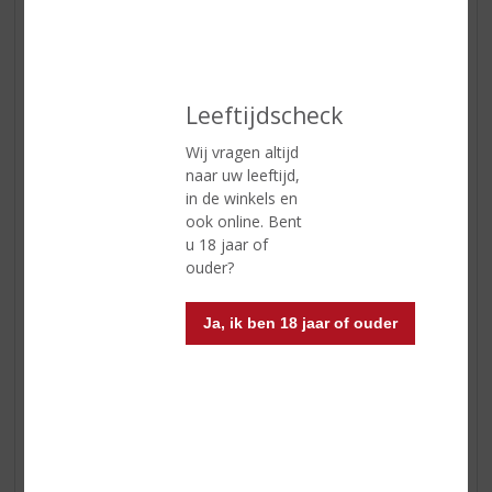
Leeftijdscheck
Capa Tempranillo | Spanje
Geur:
bramen, bosbessen en zwarte bessen; getoast
Wij vragen altijd
hout en zoete specerijen met tonen van gebrande
naar uw leeftijd,
koffiebonen
in de winkels en
Smaak:
donker en vol rijp fruit, kruidig met rijpe soepele
ook online. Bent
tannines
u 18 jaar of
Afdronk:
een volle afdronk
ouder?
Wijn-spijs:
lekker bij de meeste Spaanse en Italiaanse
gerechten. Maar ook bij gebraden eend, gans en
Ja, ik ben 18 jaar of ouder
lamsvlees