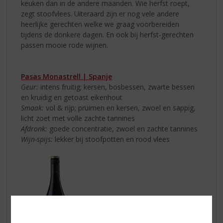
keuken dan in de andere maanden. Wie herfst roept,
zegt stoofvlees. Uiteraard zijn er nog vele andere
heerlijke gerechten welke we graag voorbereiden
tijdens de donkere dagen. En ook bij herfst-gerechten
passen mooie rode wijnen.
Pasas Monastrell | Spanje
Geur:
intens fruitig; kersen, bosbessen, zwarte bessen
en kruidig en getoast eikenhout
Smaak:
vol & rijp; pruimen en kersen, zwoel en sappig,
licht zoet met volle zachte tannines
Afdronk:
goede concentratie, zwoel en zachte tannines
Wijn-spijs:
lekker bij stoofpotten en rood vlees