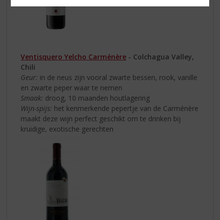
Ventisquero Yelcho Carménère
- Colchagua Valley,
Chili
Geur:
in de neus zijn vooral zwarte bessen, rook, vanille
en zwarte peper waar te nemen
Smaak:
droog, 10 maanden houtlagering
Wijn-spijs:
het kenmerkende pepertje van de Carménère
maakt deze wijn perfect geschikt om te drinken bij
kruidige, exotische gerechten