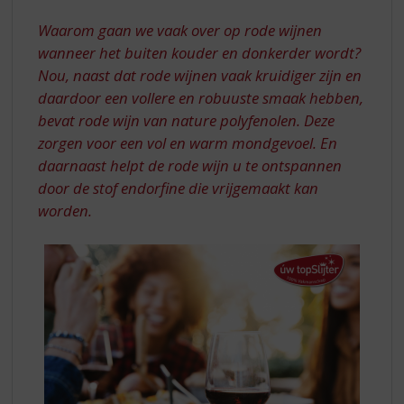
S
SUGGESTIES
p
Waarom gaan we vaak over op rode wijnen
r
wanneer het buiten kouder en donkerder wordt?
i
Nou, naast dat rode wijnen vaak kruidiger zijn en
n
daardoor een vollere en robuuste smaak hebben,
g
n
bevat rode wijn van nature polyfenolen. Deze
a
zorgen voor een vol en warm mondgevoel. En
a
daarnaast helpt de rode wijn u te ontspannen
r
door de stof endorfine die vrijgemaakt kan
d
worden.
e
n
a
v
i
g
a
t
i
e