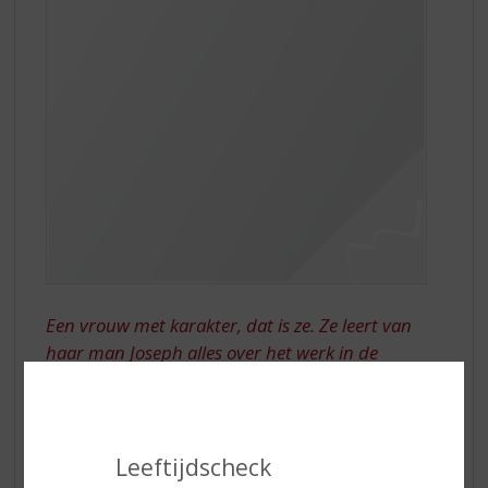
Een vrouw met karakter, dat is ze. Ze leert van
haar man Joseph alles over het werk in de
wijngaarden en wijnkelder. Het domaine floreert
en blijft floreren, zelfs na het overlijden van
Joseph in 1916. Iedere zonsondergang ziet Louise
vanuit de wijngaarden, waar ze is om de
Leeftijdscheck