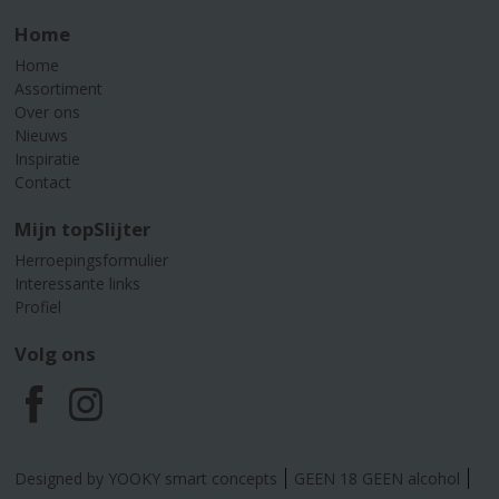
Home
Home
Assortiment
Over ons
Nieuws
Inspiratie
Contact
Mijn topSlijter
Herroepingsformulier
Interessante links
Profiel
Volg ons
F
I
a
n
Designed by YOOKY smart concepts
GEEN 18 GEEN alcohol