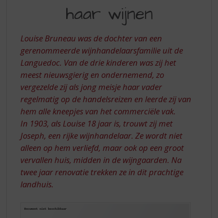
S
LOUISE
haar wijnen
p
BRUNEAU
r
EN
i
Louise Bruneau was de dochter van een
n
HAAR
gerenommeerde wijnhandelaarsfamilie uit de
g
Languedoc. Van de drie kinderen was zij het
WIJNEN
n
a
meest nieuwsgierig en ondernemend, zo
a
vergezelde zij als jong meisje haar vader
r
regelmatig op de handelsreizen en leerde zij van
d
hem alle kneepjes van het commerciële vak.
e
In 1903, als Louise 18 jaar is, trouwt zij met
n
a
Joseph, een rijke wijnhandelaar. Ze wordt niet
v
alleen op hem verliefd, maar ook op een groot
i
vervallen huis, midden in de wijngaarden. Na
g
twee jaar renovatie trekken ze in dit prachtige
a
landhuis.
t
i
e