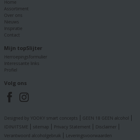
Home
Assortiment
Over ons
Nieuws
Inspiratie
Contact
Mijn topSlijter
Herroepingsformulier
Interessante links
Profiel
Volg ons
F
I
a
n
Designed by YOOKY smart concepts
GEEN 18 GEEN alcohol
c
s
IDIN/ITSME
sitemap
Privacy Statement
Disclaimer
Verantwoord alcoholgebruik
Leveringsvoorwaarden