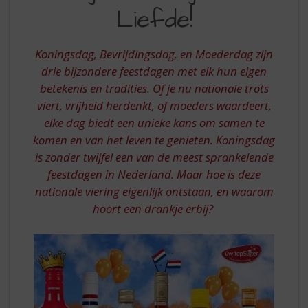
S
-
Liefde!
p
VAN
r
ORANJE
i
Koningsdag, Bevrijdingsdag, en Moederdag zijn
n
TOT
drie bijzondere feestdagen met elk hun eigen
g
betekenis en tradities. Of je nu nationale trots
VRIJHEID
n
a
viert, vrijheid herdenkt, of moeders waardeert,
EN
a
elke dag biedt een unieke kans om samen te
LIEFDE
r
komen en van het leven te genieten. Koningsdag
d
is zonder twijfel een van de meest sprankelende
e
feestdagen in Nederland. Maar hoe is deze
n
a
nationale viering eigenlijk ontstaan, en waarom
v
hoort een drankje erbij?
i
g
a
t
i
e