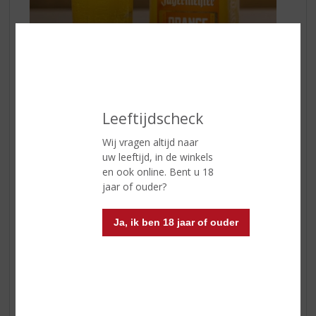
🧡 Jägermeister Orange ontmoet frisse
sinaasappelsoda! Een drankje dat altijd in de smaak valt.
Leeftijdscheck
Wij vragen altijd naar
Dit heb je nodig:
uw leeftijd, in de winkels
en ook online. Bent u 18
4 cl Jägermeister Orange
jaar of ouder?
160 ml sinaasappelsoda
IJsblokjes
Longdrinkglas
Ja, ik ben 18 jaar of ouder
Optioneel: sinaasappel
Voorbereiding:
Schenk
Jägermeister Orange
in een longdrinkglas
gevuld met ijsblokjes