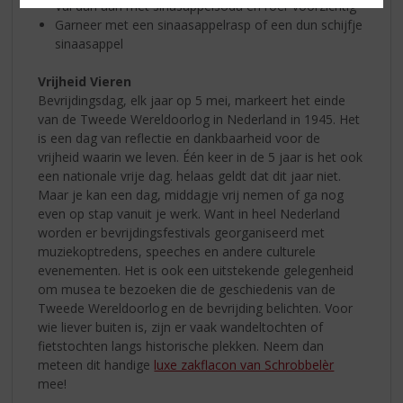
Vul dan aan met sinasappelsoda en roer voorzichtig
Garneer met een sinaasappelrasp of een dun schijfje
sinaasappel
Vrijheid Vieren
Bevrijdingsdag, elk jaar op 5 mei, markeert het einde
van de Tweede Wereldoorlog in Nederland in 1945. Het
is een dag van reflectie en dankbaarheid voor de
vrijheid waarin we leven. Één keer in de 5 jaar is het ook
een nationale vrije dag. helaas geldt dat dit jaar niet.
Maar je kan een dag, middagje vrij nemen of ga nog
even op stap vanuit je werk. Want in heel Nederland
worden er bevrijdingsfestivals georganiseerd met
muziekoptredens, speeches en andere culturele
evenementen. Het is ook een uitstekende gelegenheid
om musea te bezoeken die de geschiedenis van de
Tweede Wereldoorlog en de bevrijding belichten. Voor
wie liever buiten is, zijn er vaak wandeltochten of
fietstochten langs historische plekken. Neem dan
meteen dit handige
luxe zakflacon van Schrobbelèr
mee!