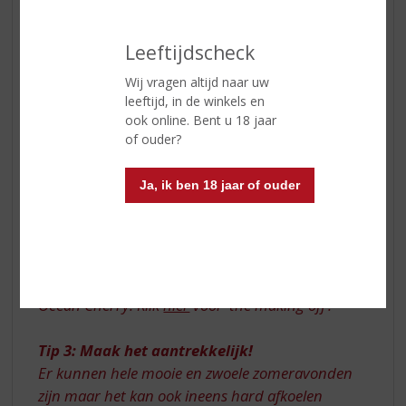
Leeftijdscheck
Wij vragen altijd naar uw
leeftijd, in de winkels en
ook online. Bent u 18 jaar
of ouder?
Ja, ik ben 18 jaar of ouder
First Santa Maria al Monte Amaretto, then Silver
Ocean Cherry! Klik
hier
voor ‘the making off’!
Tip 3: Maak het aantrekkelijk!
Er kunnen hele mooie en zwoele zomeravonden
zijn maar het kan ook ineens hard afkoelen