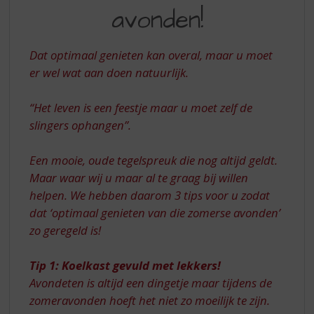
S
DIE
avonden!
p
MOOIE
r
ZOMERSE
i
Dat optimaal genieten kan overal, maar u moet
n
AVONDEN!
er wel wat aan doen natuurlijk.
g
n
a
“Het leven is een feestje maar u moet zelf de
a
slingers ophangen”.
r
d
Een mooie, oude tegelspreuk die nog altijd geldt.
e
Maar waar wij u maar al te graag bij willen
n
a
helpen. We hebben daarom 3 tips voor u zodat
v
dat ‘optimaal genieten van die zomerse avonden’
i
zo geregeld is!
g
a
Tip 1: Koelkast gevuld met lekkers!
t
i
Avondeten is altijd een dingetje maar tijdens de
e
zomeravonden hoeft het niet zo moeilijk te zijn.