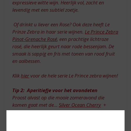
expressieve witte wijn. Heerlijk vol, zacht en
levendig met een subtiel zoetje.
Of drinkt u liever een Rose? Ook deze heeft Le
Prinze Zebra in haar serie wijnen.
Le Prince Zebra
Pinot-Grenache Rosé
, een prachtige lichtroze
rosé, die heerlijk geurt naar rode bessenjam. De
smaak is sappig en fris met tonen van rood fruit
en aalbessen.
Klik
hier
voor de hele serie Le Prince zebra wijnen!
Tip 2: Aperitiefje voor het avondeten
Proost alvast op die mooie zomeravond die
komen gaat met de…
Silver Ocean Cherry
+
Santa Maria al Monte Amaretto
. Deze nieuw
samengestelde Cocktail is een ‘must try' en
simpel om te maken!