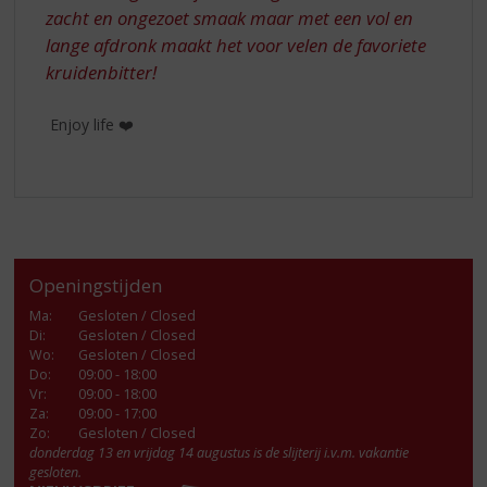
zacht en ongezoet smaak maar met een vol en
lange afdronk maakt het voor velen de favoriete
kruidenbitter!
Enjoy life ❤️
Openingstijden
Ma
:
Gesloten / Closed
Di
:
Gesloten / Closed
Wo
:
Gesloten / Closed
Do
:
09:00 - 18:00
Vr
:
09:00 - 18:00
Za
:
09:00 - 17:00
Zo:
Gesloten / Closed
donderdag 13 en vrijdag 14 augustus is de slijterij i.v.m. vakantie
gesloten.