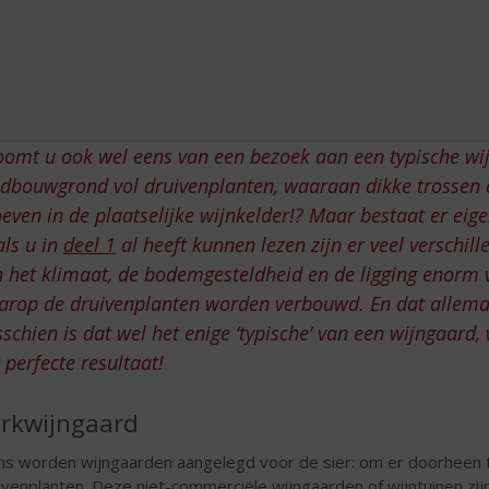
oomt u ook wel eens van een bezoek aan een typische wi
dbouwgrond vol druivenplanten, waaraan dikke trossen 
even in de plaatselijke wijnkelder!? Maar bestaat er eigen
ls u in
deel 1
al heeft kunnen lezen zijn er veel verschil
 het klimaat, de bodemgesteldheid en de ligging enorm v
arop de druivenplanten worden verbouwd. En dat allemaa
schien is dat wel het enige ‘typische’ van een wijngaard,
 perfecte resultaat!
rkwijngaard
s worden wijngaarden aangelegd voor de sier: om er doorheen 
ivenplanten. Deze niet-commerciële wijngaarden of wijntuinen zijn