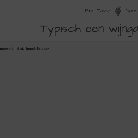
Fine Taste
Good 
YPISCH
Typisch een wijnga
EN
IJNGAARD,
EEL