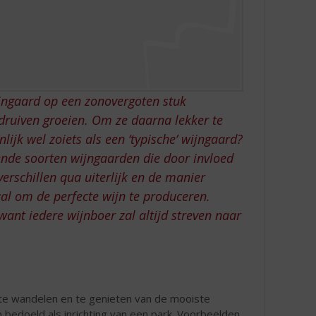
jngaard op een zonovergoten stuk
druiven groeien. Om ze daarna lekker te
lijk wel zoiets als een ‘typische’ wijngaard?
lende soorten wijngaarden die door invloed
erschillen qua uiterlijk en de manier
l om de perfecte wijn te produceren.
 want iedere wijnboer zal altijd streven naar
te wandelen en te genieten van de mooiste
 bedoeld als inrichting van een park. Voorbeelden