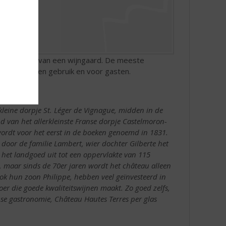
sieke versie van een wijngaard. De meeste
 of voor eigen gebruik en voor gasten.
kleine dorpje St. Léger de Vignague, midden in de
d van het allerkleinste Franse dorpje Castelmoron-
ordt voor het eerst in de boeken genoemd in 1831.
door de familie Lambert, wier dochter Gilberte het
 het landgoed uit tot een oppervlakte van 115
s, maar sinds de 70er jaren wordt het château alleen
k hun zoon Philippe, hebben veel geïnvesteerd in
r die goede kwaliteitswijnen maakt. Zo goed zelfs,
nse gastronomie, Château Hautes Terres per glas