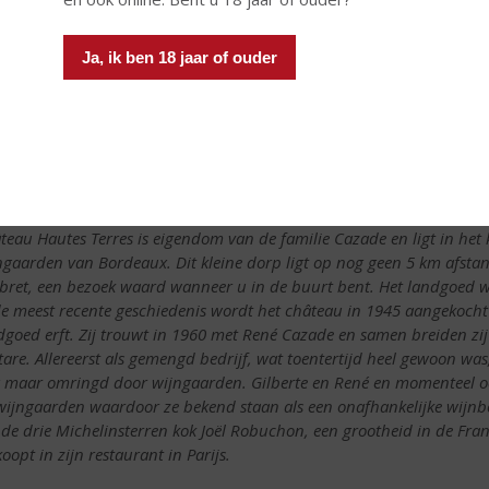
Ja, ik ben 18 jaar of ouder
 château of een kasteelwijngaard is waarschijnlijk de meest klas
teaux in Frankrijk produceren hun eigen wijn. Hetzij voor verkoop
âteau Hautes Terres
teau Hautes Terres is eigendom van de familie Cazade en ligt in het 
ngaarden van Bordeaux. Dit kleine dorp ligt op nog geen 5 km afstan
lbret, een bezoek waard wanneer u in de buurt bent. Het landgoed w
de meest recente geschiedenis wordt het château in 1945 aangekocht 
dgoed erft. Zij trouwt in 1960 met René Cazade en samen breiden zij
tare. Allereerst als gemengd bedrijf, wat toentertijd heel gewoon wa
 maar omringd door wijngaarden. Gilberte en René en momenteel oo
wijngaarden waardoor ze bekend staan als een onafhankelijke wijnboe
 de drie Michelinsterren kok Joël Robuchon, een grootheid in de Fra
oopt in zijn restaurant in Parijs.