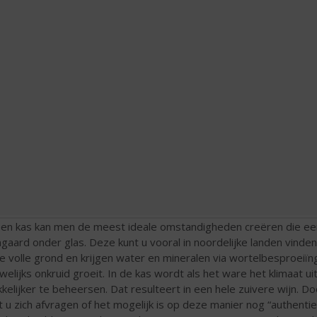
een kas kan men de meest ideale omstandigheden creëren die een 
ngaard onder glas. Deze kunt u vooral in noordelijke landen vinde
de volle grond en krijgen water en mineralen via wortelbesproeiïn
welijks onkruid groeit. In de kas wordt als het ware het klimaat u
kelijker te beheersen. Dat resulteert in een hele zuivere wijn. 
t u zich afvragen of het mogelijk is op deze manier nog “authenti