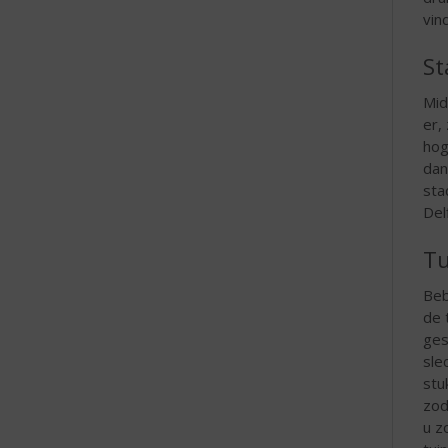
vin
St
Mid
er,
hog
dan
sta
Del
Tu
Beb
de 
ges
sle
stu
zod
u z