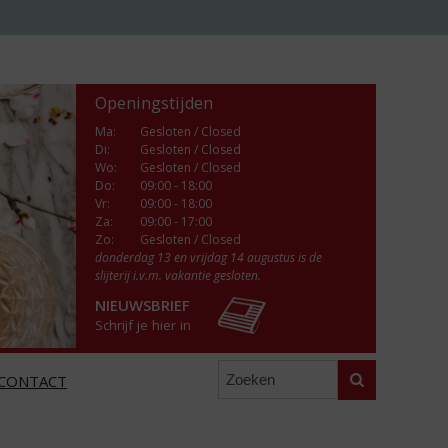
Openingstijden
Ma
:
Gesloten / Closed
Di
:
Gesloten / Closed
Wo
:
Gesloten / Closed
Do
:
09:00 - 18:00
Vr
:
09:00 - 18:00
Za
:
09:00 - 17:00
Zo:
Gesloten / Closed
donderdag 13 en vrijdag 14 augustus is de
slijterij i.v.m. vakantie gesloten.
NIEUWSBRIEF
Schrijf je hier in
Zoeken
CONTACT