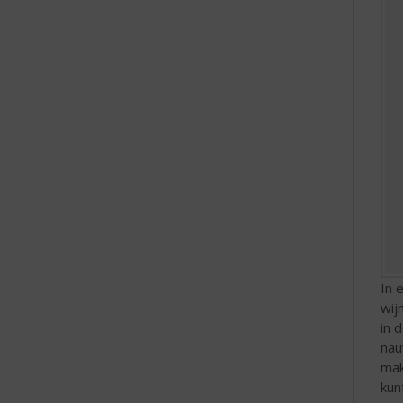
In 
wij
in 
nau
mak
kun