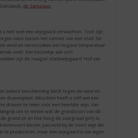
Duitsland),
de Sanssouci
.
 u niet snel een wijngaard verwachten. Toch zijn
rborgen oase tussen het rumoer van een stad. De
n de wind en veroorzaken een hogere temperatuur
gemak voelt. Een bezoekje aan zo’n
eelden zijn de Haagse stadswijngaard ‘Hof van
een zekere bescherming biedt tegen de wind en
 druivenplant. Misschien heeft u zelf wel een
e druiven te telen voor een heerlijke wijn. Van
belangrijk om te weten wat de grondsoort van dit
 de grond zit en hoe hoog de zuurgraad (pH) is,
uivensoort kiezen, passend bij de soort wijn die
wijn te produceren, maar een wijngaard in uw eigen