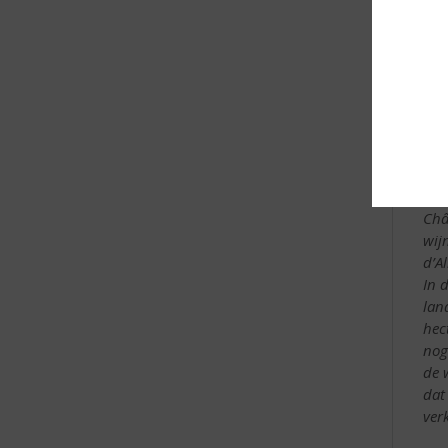
Een
châ
Ch
Châ
wij
d’A
In 
lan
hec
nog
de 
dat
verk