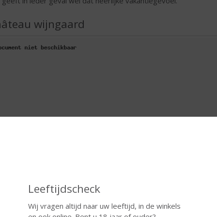
n geeft in ieder geval wel dat heerlijke vakantiegevoel.
âteau wijngaard
Leeftijdscheck
Wij vragen altijd naar uw leeftijd, in de winkels
en ook online. Bent u 18 jaar of ouder?