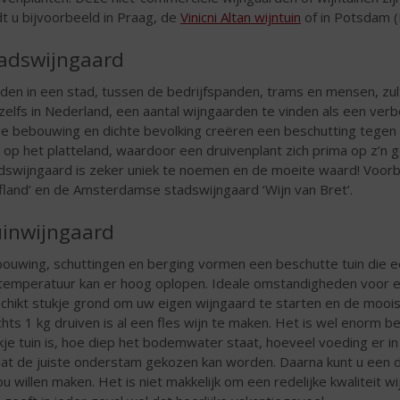
dt u bijvoorbeeld in Praag, de
Vinicni Altan wijntuin
of in Potsdam (
adswijngaard
den in een stad, tussen de bedrijfspanden, trams en mensen, zult
 zelfs in Nederland, een aantal wijngaarden te vinden als een ve
e bebouwing en dichte bevolking creëren een beschutting tege
 op het platteland, waardoor een druivenplant zich prima op z’n 
dswijngaard is zeker uniek te noemen en de moeite waard! Voorb
fland’ en de Amsterdamse stadswijngaard ‘Wijn van Bret’.
inwijngaard
ouwing, schuttingen en berging vormen een beschutte tuin die 
temperatuur kan er hoog oplopen. Ideale omstandigheden voor een
chikt stukje grond om uw eigen wijngaard te starten en de mooist
chts 1 kg druiven is al een fles wijn te maken. Het is wel enorm 
kje tuin is, hoe diep het bodemwater staat, hoeveel voeding er in
at de juiste onderstam gekozen kan worden. Daarna kunt u een dr
ou willen maken. Het is niet makkelijk om een redelijke kwaliteit 