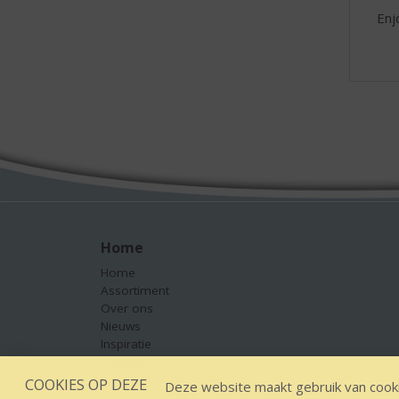
Enj
Home
Home
Assortiment
Over ons
Nieuws
Inspiratie
Contact
COOKIES OP DEZE
Deze website maakt gebruik van cooki