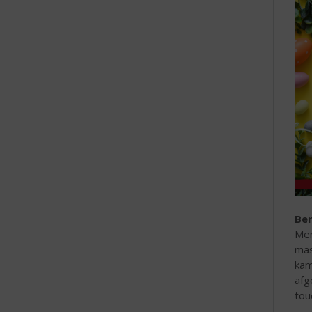
Ber
Men
mas
kam
afg
tou