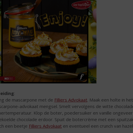
eiding
:
g de mascarpone met de
Filliers Advokaat
. Maak een holte in h
carpone-advokaat mengsel. Smelt vervolgens de witte chocolade 
ertemperatuur. Klop de boter, poedersuiker en vanille ongeveer
ekoelde chocolade erdoor. Spuit de botercrème met een spuitzak 
ch een beetje
Filliers Advokaat
en eventueel een crunch van hazel