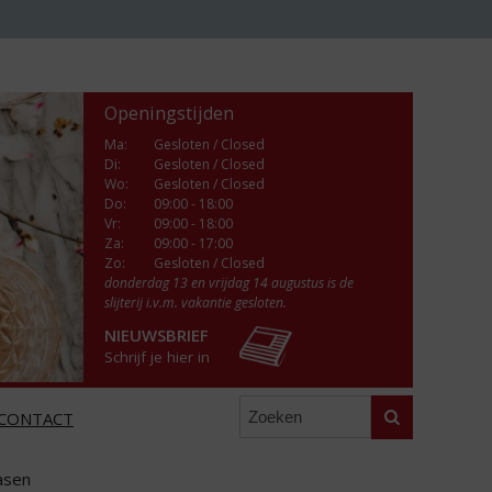
Openingstijden
Ma
:
Gesloten / Closed
Di
:
Gesloten / Closed
Wo
:
Gesloten / Closed
Do
:
09:00 - 18:00
Vr
:
09:00 - 18:00
Za
:
09:00 - 17:00
Zo:
Gesloten / Closed
donderdag 13 en vrijdag 14 augustus is de
slijterij i.v.m. vakantie gesloten.
NIEUWSBRIEF
Schrijf je hier in
Zoeken
CONTACT
Pasen