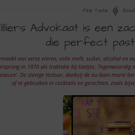
Fine Taste
Good 
LLIERS
illiers Advokaat is een zac
DVOKAAT
die perfect past 
EN
maakt van verse eieren, volle melk, suiker, alcohol en na
ACHTE
rsprong in 1970 als traktatie bij toetjes. Tegenwoordig 
OMIGE
leasure’. De stevige textuur, dankzij de au-bain-marie be
of te gebruiken in cocktails en gerechten, zoals bij
IKEUR
IE
ERFECT
AST
J