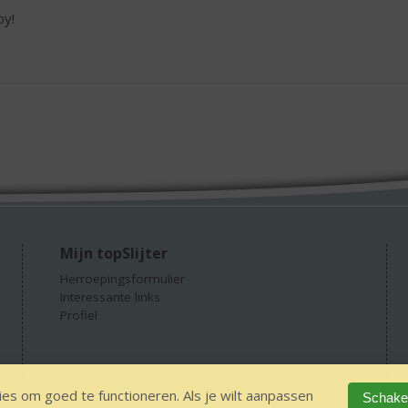
oy!
Mijn topSlijter
Herroepingsformulier
Interessante links
Profiel
es om goed te functioneren. Als je wilt aanpassen
Schakel