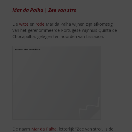
S
INTERNATIONALE
p
Mar da Palha | Zee van stro
RASSEN
r
i
De
witte
en
rode
Mar da Palha wijnen zijn afkomstig
n
van het gerenommeerde Portugese wijnhuis Quinta de
g
Chocapalha, gelegen ten noorden van Lissabon.
n
a
a
r
d
e
n
a
v
i
g
a
t
i
e
De naam
Mar da Palha
, letterlijk “Zee van stro”, is de