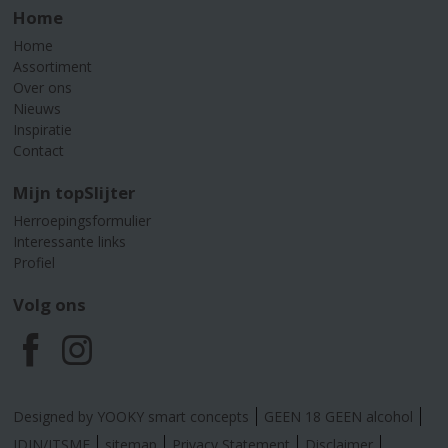
Home
Home
Assortiment
Over ons
Nieuws
Inspiratie
Contact
Mijn topSlijter
Herroepingsformulier
Interessante links
Profiel
Volg ons
F
I
a
n
Designed by YOOKY smart concepts
GEEN 18 GEEN alcohol
IDIN/ITSME
sitemap
Privacy Statement
Disclaimer