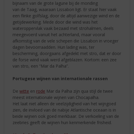
bijnaam van de grote lagune bij de monding
van de Taag, waaraan Lissabon ligt. Er staat hier vaak
een flinke golfslag, door de altijd aanwezige wind en de
getijdewerking. Mede door die wind was het
wateroppervlak vaak bezaaid met strohalmen, deels
meegevoerd vanuit het achterland, maar vooral
afkomstig van de vele schepen die Lissabon in vroeger
dagen bevoorraadden. Hun lading was, ter
bescherming, doorgaans afgedekt met stro, dat er door
de forse wind vaak werd afgeblazen. Kortom: een zee
van stro, een “Mar da Palha”.
Portugese wijnen van internationale rassen
De
witte
en
rode
Mar da Palha zijn qua stijl de twee
meest internationale wijnen van Chocapalha.
Het laat niet alleen de veelzijdigheid van het wijngoed
zien, de invloed van de nabije Atlantische oceaan is in
beide wijnen ook goed merkbaar. De verkoeling van de
zeebries geeft de wijnen hun kenmerkende frisheid.