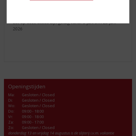
Ga voor meer informatie naar
www.schrobbeler.nl/rondleiding
Let op deze acties zijn geldig vanaf 3 juni t/m 23 juni
2026
Openingstijden
Ma
:
Gesloten / Closed
Di
:
Gesloten / Closed
Wo
:
Gesloten / Closed
Do
:
09:00 - 18:00
Vr
:
09:00 - 18:00
Za
:
09:00 - 17:00
Zo:
Gesloten / Closed
donderdag 13 en vrijdag 14 augustus is de slijterij i.v.m. vakantie