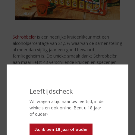
Schrobbelèr
is een heerlijke kruidenlikeur met een
alcoholpercentage van 21,5% waarvan de samenstelling
al meer dan vijftig jaar een goed bewaard
familiegeheim is. De unieke smaak dankt Schrobbelèr
aan maar liefst 43 verschillende kruiden en specerijen.
De Schrobbelèr Rondleiding
Wist je dat je over de wereld van Schrobbelèr te weten
kan komen tijdens de sfeervolle, Bourgondische
Leeftijdscheck
rondleiding bij Schrobbelèr! Je wordt meegenomen in de
Bourgondische wereld van onze kruidenlikeur. Tijdens
Wij vragen altijd naar uw leeftijd, in de
de ontdekkingstocht maak je kennis met het verhaal
winkels en ook online. Bent u 18 jaar
achter Schrobbelèr. Proef, ruik en luister je weg door de
of ouder?
historie, het geheim van het familierecept, het bottelen
van de kruiken en de warme sfeer van Schrobbelèr.
Ja, ik ben 18 jaar of ouder