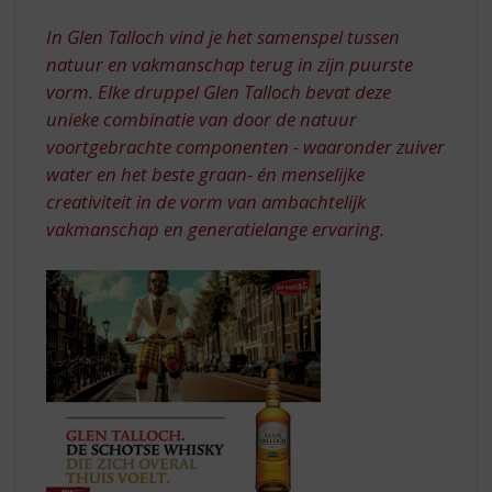
S
ZICH
p
In Glen Talloch vind je het samenspel tussen
OVERAL
r
natuur en vakmanschap terug in zijn puurste
THUIS
i
vorm. Elke druppel Glen Talloch bevat deze
n
unieke combinatie van door de natuur
g
n
voortgebrachte componenten - waaronder zuiver
a
water en het beste graan- én menselijke
a
creativiteit in de vorm van ambachtelijk
r
vakmanschap en generatielange ervaring.
d
e
n
a
v
i
g
a
t
i
e