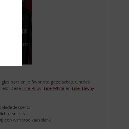
glas port en je favoriete gezelschap. Ontdek
ereld. Deze
Fine Ruby
,
Fine White
en
Fine Tawny
ocoladedesserts.
lichte snacks.
ij een winterse kaasplank.