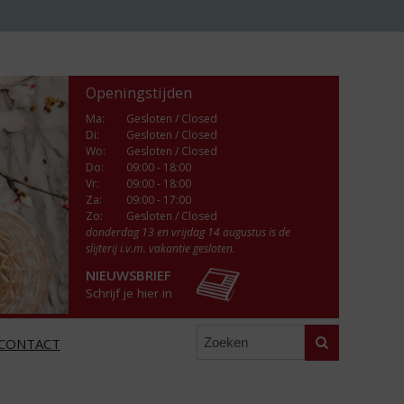
Openingstijden
Ma
:
Gesloten / Closed
Di
:
Gesloten / Closed
Wo
:
Gesloten / Closed
Do
:
09:00 - 18:00
Vr
:
09:00 - 18:00
Za
:
09:00 - 17:00
Zo:
Gesloten / Closed
donderdag 13 en vrijdag 14 augustus is de
slijterij i.v.m. vakantie gesloten.
NIEUWSBRIEF
Schrijf je hier in
Zoeken
CONTACT