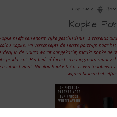
Fine Taste
Good 
OPKE
Kopke Port
ORTO
Kopke heeft een enorm rijke geschiedenis. 's Werelds ou
colau Kopke. Hij verscheepte de eerste portwijn naar h
erderij in de Douro wordt aangekocht, maakt Kopke de o
ote producent. Het bedrijf focust zich langzaam maar zek
 hoofdactiviteit. Nicolau Kopke & Co. is een toonbeeld v
wijnen binnen hetzelfde 