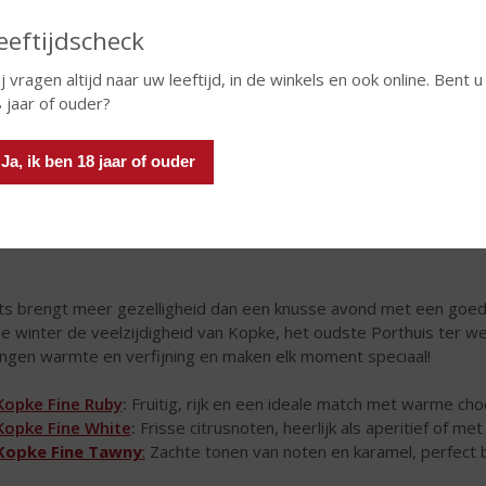
eeftijdscheck
j vragen altijd naar uw leeftijd, in de winkels en ook online. Bent u
 jaar of ouder?
Ja, ik ben 18 jaar of ouder
ts brengt meer gezelligheid dan een knusse avond met een goed 
e winter de veelzijdigheid van Kopke, het oudste Porthuis ter w
ngen warmte en verfijning en maken elk moment speciaal!
Kopke Fine Ruby
:
Fruitig, rijk en een ideale match met warme ch
Kopke Fine White
:
Frisse citrusnoten, heerlijk als aperitief of met 
Kopke Fine Tawny
:
Zachte tonen van noten en karamel, perfect b