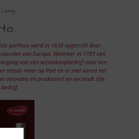
Living
o...
dste porthuis werd in 1638 opgericht door
et noorden van Europa. Wanneer in 1781 een
vergang van een wijninkoopbedrijf naar een
er steeds meer op Port en al snel vormt het
an innovatie en produceert en verzendt zijn
bedrijf.