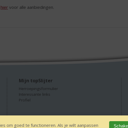
k
hier
voor alle aanbiedingen.
Mijn topSlijter
Herroepingsformulier
Interessante links
Profiel
es om goed te functioneren. Als je wilt aanpassen
Schakel