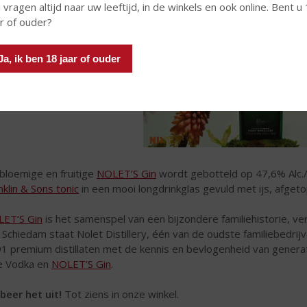
 vragen altijd naar uw leeftijd, in de winkels en ook online. Bent u
ar of ouder?
Ja, ik ben 18 jaar of ouder
bloemige en fruitige
NOLET’S Gin
wordt gebotteld op 47,6% Alc./V
nklin & Sons tonic
in een mooi longdrinkglas gevuld met ijs, afge
ET’S Gin
is het samenspel van een bijzondere familiehistorie, ve
 Schiedam staat Nolet Distillery, één van de oudste familiebedrij
1 premium distillaten met de kennis en bevlogenheid van genera
 Vodka en
NOLET’S Gin
.
beer het uit!
Tot ziens in onze winkel.