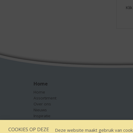
Kli
Home
Home
Assortiment
Over ons
Nieuws
Inspiratie
Contact
COOKIES OP DEZE
Deze website maakt gebruik van cooki