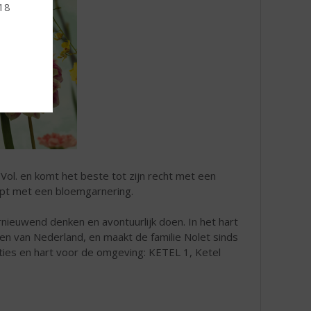
 18
ol. en komt het beste tot zijn recht met een
topt met een bloemgarnering.
rnieuwend denken en avontuurlijk doen. In het hart
ven van Nederland, en maakt de familie Nolet sinds
ties en hart voor de omgeving: KETEL 1, Ketel