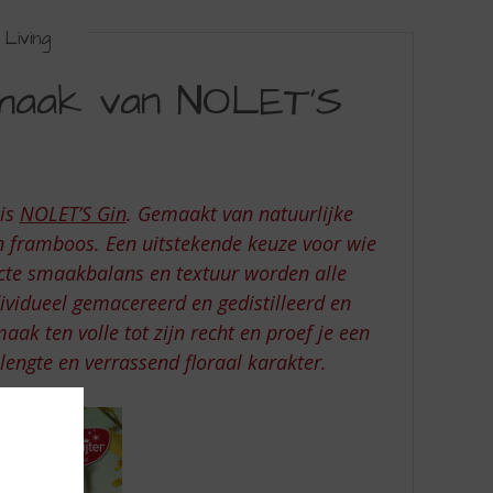
Living
smaak van NOLET’S
 is
NOLET’S Gin
. Gemaakt van natuurlijke
n framboos. Een uitstekende keuze voor wie
te smaakbalans en textuur worden alle
ividueel gemacereerd en gedistilleerd en
k ten volle tot zijn recht en proef je een
engte en verrassend floraal karakter.