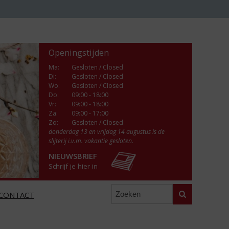
Openingstijden
Ma
:
Gesloten / Closed
Di
:
Gesloten / Closed
Wo
:
Gesloten / Closed
Do
:
09:00 - 18:00
Vr
:
09:00 - 18:00
Za
:
09:00 - 17:00
Zo:
Gesloten / Closed
donderdag 13 en vrijdag 14 augustus is de
slijterij i.v.m. vakantie gesloten.
NIEUWSBRIEF
Schrijf je hier in
Zoeken
CONTACT