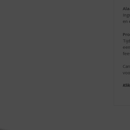
Ala
Ing
en 
Pro
Tij
een
fee
Car
voo
Kli