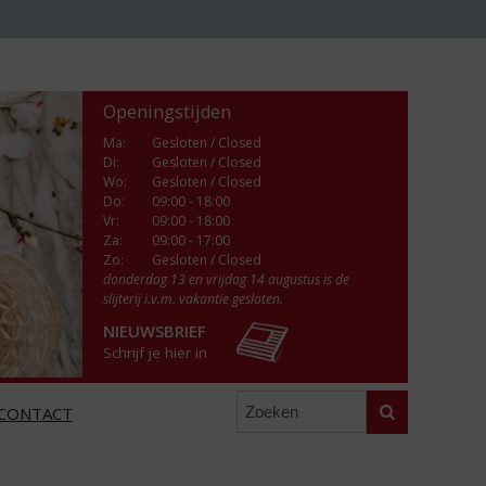
Openingstijden
Ma
:
Gesloten / Closed
Di
:
Gesloten / Closed
Wo
:
Gesloten / Closed
Do
:
09:00 - 18:00
Vr
:
09:00 - 18:00
Za
:
09:00 - 17:00
Zo:
Gesloten / Closed
donderdag 13 en vrijdag 14 augustus is de
slijterij i.v.m. vakantie gesloten.
NIEUWSBRIEF
Schrijf je hier in
Zoeken
CONTACT