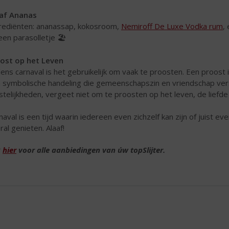
af Ananas
rediënten: ananassap, kokosroom,
Nemiroff De Luxe Vodka rum
,
een parasolletje 🏖️
ost op het Leven
dens carnaval is het gebruikelijk om vaak te proosten. Een proost 
 symbolische handeling die gemeenschapszin en vriendschap vers
stelijkheden, vergeet niet om te proosten op het leven, de liefde
naval is een tijd waarin iedereen even zichzelf kan zijn of juist e
ral genieten. Alaaf!
k
hier
voor alle aanbiedingen van úw topSlijter.