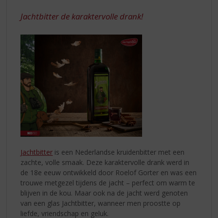
S
DRANK
p
Jachtbitter de karaktervolle drank!
r
i
n
g
n
a
a
r
d
e
n
a
v
Jachtbitter
is een Nederlandse kruidenbitter met een
i
zachte, volle smaak. Deze karaktervolle drank werd in
g
de 18e eeuw ontwikkeld door Roelof Gorter en was een
a
trouwe metgezel tijdens de jacht – perfect om warm te
t
blijven in de kou. Maar ook na de jacht werd genoten
i
van een glas Jachtbitter, wanneer men proostte op
e
liefde, vriendschap en geluk.