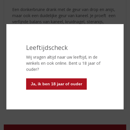
Een donkerbruine drank met de geur van drop en anijs,
maar ook een duidelijke geur van kaneel. Je proeft een
verfijnde balans van kaneel, kruidnagel, steranijs,
pepermunt, gentiaanwortel, zoethout en tijm. Dan volgt
een zachte afdronk waarin de sterke kruiden geleidelijk
wegvloeien en drop en zoethout uiteindelijk blijven
hangen.
Leeftijdscheck
Wij vragen altijd naar uw leeftijd, in de
Proost met Jachtbitter op de mooiste momenten. Op
winkels en ook online. Bent u 18 jaar of
pure vriendschap!
ouder?
www.jachtbitter.nl
Ja, ik ben 18 jaar of ouder