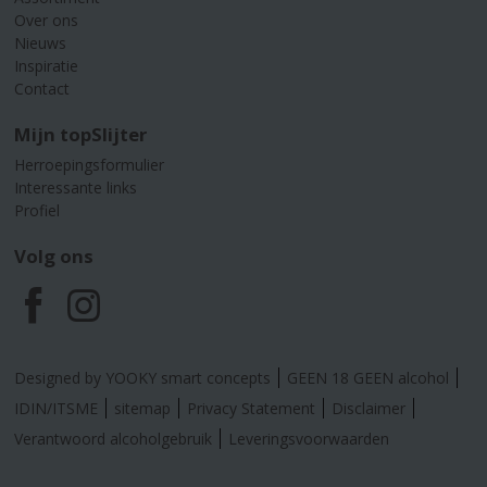
Over ons
Nieuws
Inspiratie
Contact
Mijn topSlijter
Herroepingsformulier
Interessante links
Profiel
Volg ons
F
I
a
n
Designed by YOOKY smart concepts
GEEN 18 GEEN alcohol
c
s
IDIN/ITSME
sitemap
Privacy Statement
Disclaimer
Verantwoord alcoholgebruik
Leveringsvoorwaarden
e
t