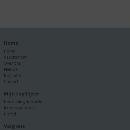
Home
Home
Assortiment
Over ons
Nieuws
Inspiratie
Contact
Mijn topSlijter
Herroepingsformulier
Interessante links
Profiel
Volg ons