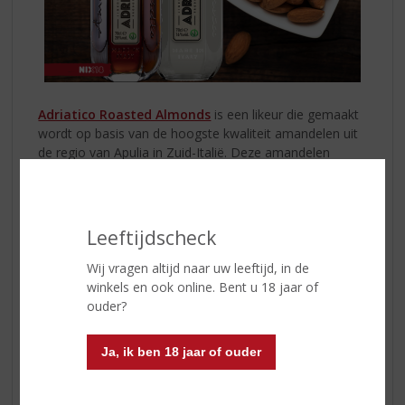
Adriatico Roasted Almonds
is een likeur die gemaakt
wordt op basis van de hoogste kwaliteit amandelen uit
de regio van Apulia in Zuid-Italië. Deze amandelen
worden allemaal met de hand geplukt en vervolgens
gedurende verschillende uren
geroosterd
voordat ze
verwerkt worden in het maceratie- en distillatieproces.
In dit proces worden ook vanille, kaneel, cacao en een
Leeftijdscheck
beetje koffie aan de likeur toegevoegd. Het geheel
wordt tot slot afgewerkt met een snuifje zeezout van
Wij vragen altijd naar uw leeftijd, in de
de Adriatische zee.
winkels en ook online. Bent u 18 jaar of
ouder?
Adriatico Amaretto Bianco
is een volledig nieuwe
soort amaretto. Deze fijne witte likeur wordt
Ja, ik ben 18 jaar of ouder
geproduceerd door het
pletten
van hoge kwaliteit
amandelen. Dit resulteert in een lactosevrije melklikeur
met een alcoholgraad van 16% die perfect te genieten