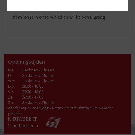
is ‘on the rocks’ of in de mix.
Kom langs in onze winkel en wij helpen u graag!
Openingstijden
Ma
:
Gesloten / Closed
Di
:
Gesloten / Closed
Wo
:
Gesloten / Closed
Do
:
09:00 - 18:00
Vr
:
09:00 - 18:00
Za
:
09:00 - 17:00
Zo:
Gesloten / Closed
donderdag 13 en vrijdag 14 augustus is de slijterij i.v.m. vakantie
gesloten.
NIEUWSBRIEF
Schrijf je hier in