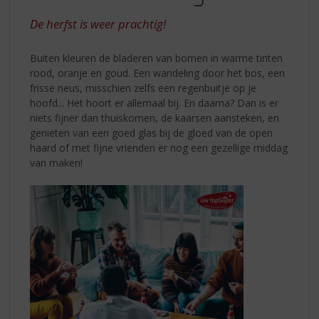
S
LUCHT,
p
De herfst is weer prachtig!
KLEUR
r
IN
i
Buiten kleuren de bladeren van bomen in warme tinten
n
HET
rood, oranje en goud. Een wandeling door het bos, een
g
frisse neus, misschien zelfs een regenbuitje op je
GLAS
n
hoofd... Het hoort er allemaal bij. En daarna? Dan is er
a
niets fijner dan thuiskomen, de kaarsen aansteken, en
a
genieten van een goed glas bij de gloed van de open
r
haard of met fijne vrienden er nog een gezellige middag
d
van maken!
e
n
a
v
i
g
a
t
i
e