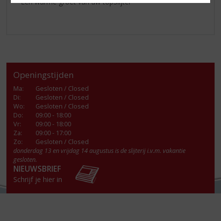
Een warme groet van úw topSlijter
Openingstijden
Ma
:
Gesloten / Closed
Di
:
Gesloten / Closed
Wo
:
Gesloten / Closed
Do
:
09:00 - 18:00
Vr
:
09:00 - 18:00
Za
:
09:00 - 17:00
Zo:
Gesloten / Closed
donderdag 13 en vrijdag 14 augustus is de slijterij i.v.m. vakantie
gesloten.
NIEUWSBRIEF
Schrijf je hier in