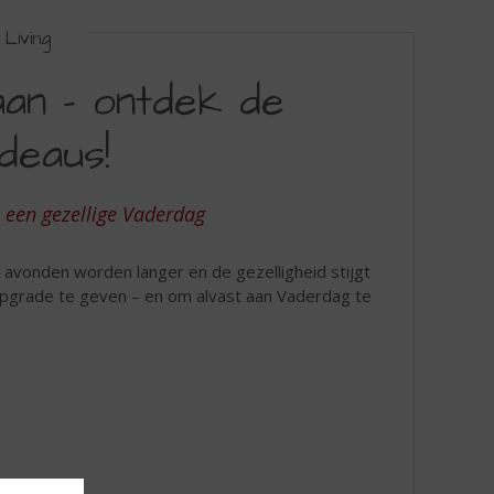
Living
an – ontdek de
deaus!
 een gezellige Vaderdag
e avonden worden langer en de gezelligheid stijgt
grade te geven – en om alvast aan Vaderdag te