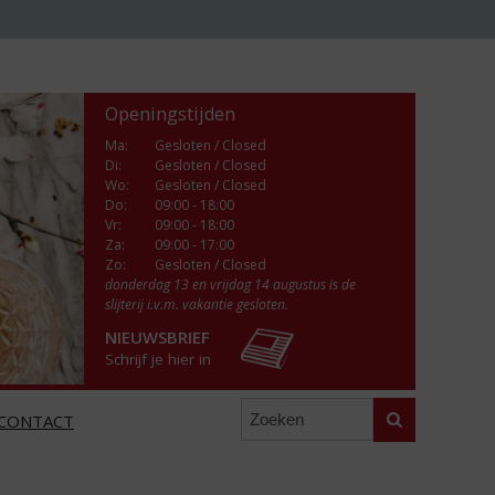
Openingstijden
Ma
:
Gesloten / Closed
Di
:
Gesloten / Closed
Wo
:
Gesloten / Closed
Do
:
09:00 - 18:00
Vr
:
09:00 - 18:00
Za
:
09:00 - 17:00
Zo:
Gesloten / Closed
donderdag 13 en vrijdag 14 augustus is de
slijterij i.v.m. vakantie gesloten.
NIEUWSBRIEF
Schrijf je hier in
Zoeken
CONTACT