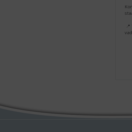
Kom
sta
📍 
vad