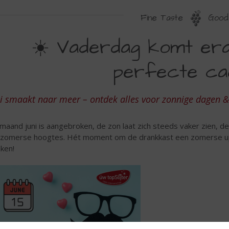
Fine Taste
Good 
ADERDAG
☀️ Vaderdag komt era
OMT
perfecte ca
RAAN
NTDEK
i smaakt naar meer – ontdek alles voor zonnige dagen &
E
ERFECTE
maand juni is aangebroken, de zon laat zich steeds vaker zien, d
ADEAUS
 zomerse hoogtes. Hét moment om de drankkast een zomerse up
ken!