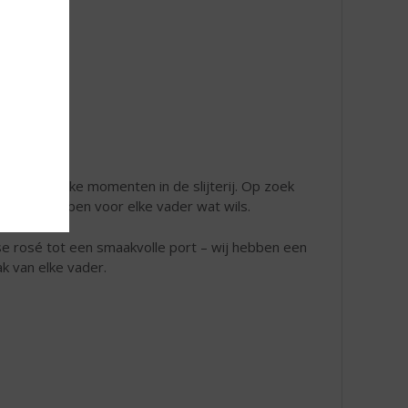
kke en leuke momenten in de slijterij. Op zoek
en. We hebben voor elke vader wat wils.
se rosé tot een smaakvolle port – wij hebben een
ak van elke vader.