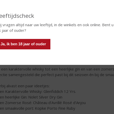
eeftijdscheck
j vragen altijd naar uw leeftijd, in de winkels en ook online. Bent u
 jaar of ouder?
Vaderdag – zondag 15 juni
Ja, ik ben 18 jaar of ouder
erdag komt eraan, en dat merk je! Deze periode is één van de dru
r een origineel en smaakvol cadeau? Kom langs en laat je adviser
 een karaktervolle whisky tot een heerlijke gin en van een zomer
ectie samengesteld die perfect past bij dit seizoen én bij de sma
rbij alvast een paar ideetjes:
en Karaktervolle Whisky: Glenfiddich 12 Yrs.
en heerlijke Gin: Nolet Silver Dry Gin
en Zomerse Rosé: Château d’Avrillé Rosé d’Anjou
en smaakvolle port: Kopke Porto Fine Ruby