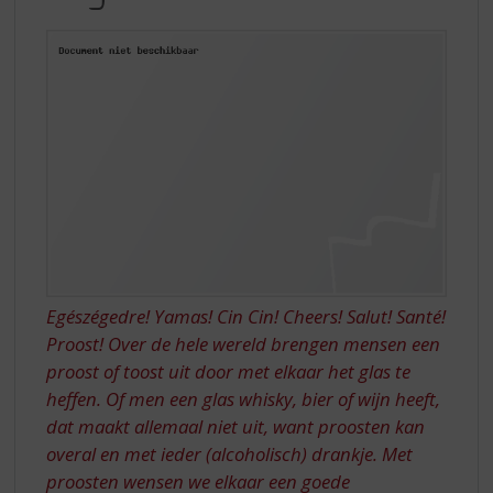
S
UW
p
GEZONDHEID
r
IN
i
n
2021!
g
n
a
a
r
d
e
n
a
Egészégedre! Yamas! Cin Cin! Cheers! Salut! Santé!
v
Proost! Over de hele wereld brengen mensen een
i
proost of toost uit door met elkaar het glas te
g
a
heffen. Of men een glas whisky, bier of wijn heeft,
t
dat maakt allemaal niet uit, want proosten kan
i
overal en met ieder (alcoholisch) drankje. Met
e
proosten wensen we elkaar een goede