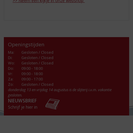
>> Neem een kijkje in onze webshop
Openingstijden
Ma
:
Gesloten / Closed
Di
:
Gesloten / Closed
Wo
:
Gesloten / Closed
Do
:
09:00 - 18:00
Vr
:
09:00 - 18:00
Za
:
09:00 - 17:00
Zo:
Gesloten / Closed
donderdag 13 en vrijdag 14 augustus is de slijterij i.v.m. vakantie
gesloten.
NIEUWSBRIEF
Schrijf je hier in