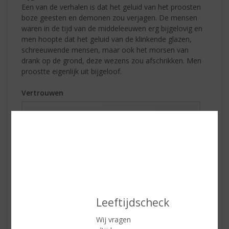
Een van de verhalen is dat het geluid van het proosten
boze geesten en demonen zou verjagen. De mensen
waren in de tijd van de middeleeuwen erg bijgelovig en
men hoopte dat het geluid van de klinkende glazen,
schreeuwende mensen, maar ook het morsen van
drank op de grond, deze wezens zou afschrikken. Men
proostte eigenlijk uit bijgeloof.
Vertrouwen
Leeftijdscheck
Wij vragen