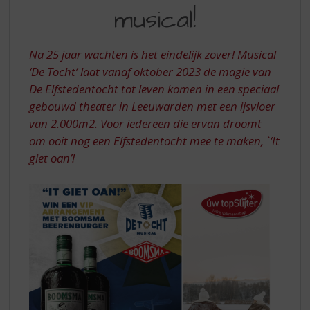
S
MET
musical!
p
BOOMSMA
r
BEERENBURG
i
Na 25 jaar wachten is het eindelijk zover!
Musical
n
‘De Tocht’ laat vanaf oktober 2023 de magie van
g
De Elfstedentocht tot leven komen in een speciaal
n
a
gebouwd theater in Leeuwarden met een ijsvloer
a
van 2.000m2. Voor iedereen die ervan droomt
r
om ooit nog een Elfstedentocht mee te maken, `‘It
d
giet oan’!
e
n
a
v
i
g
a
t
i
e