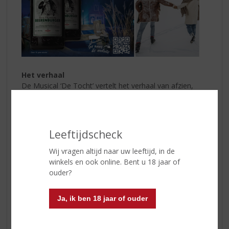
Het verhaal
De Musical ‘De Tocht’ vertelt het verhaal van afzien,
doorzetten en de kracht van vriendschap. Een vijftal
jeugdvrienden sluiten een pact: “Later als we groot zijn,
rijden we samen de Elfstedentocht”. In de winter van
2023 maakt belofte schuld, zeker nu één van de
Leeftijdscheck
vrienden een geheim bij zich draagt en er meer op het
spel staat dan enkel het halen van het kruisje.
Wij vragen altijd naar uw leeftijd, in de
winkels en ook online. Bent u 18 jaar of
Maak kans!
ouder?
Koop een fles
Boomsma Beerenburger
bij ons en deel
uw unieke verhaal over De Elfstedentocht, vriendschap,
Ja, ik ben 18 jaar of ouder
schaatsen en Beerenburger en maak kans op een VIP
arrangement voor musical De Tocht. Incl. diner,
overnachting en een rondleiding backstage!