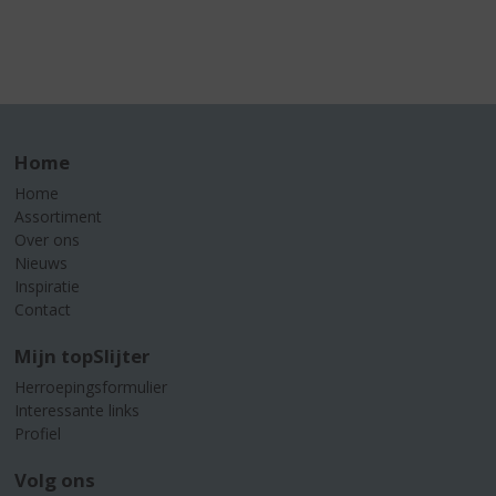
Home
Home
Assortiment
Over ons
Nieuws
Inspiratie
Contact
Mijn topSlijter
Herroepingsformulier
Interessante links
Profiel
Volg ons