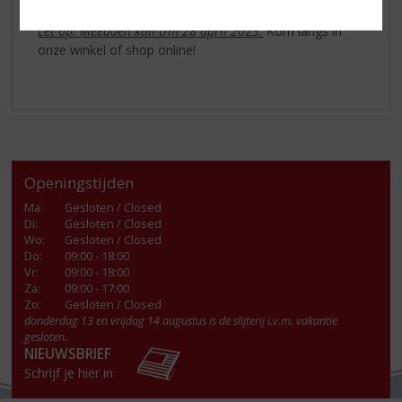
Let op! Meedoen kan t/m 28 april 2023.
Kom langs in
onze winkel of shop online!
Openingstijden
Ma
:
Gesloten / Closed
Di
:
Gesloten / Closed
Wo
:
Gesloten / Closed
Do
:
09:00 - 18:00
Vr
:
09:00 - 18:00
Za
:
09:00 - 17:00
Zo:
Gesloten / Closed
donderdag 13 en vrijdag 14 augustus is de slijterij i.v.m. vakantie
gesloten.
NIEUWSBRIEF
Schrijf je hier in