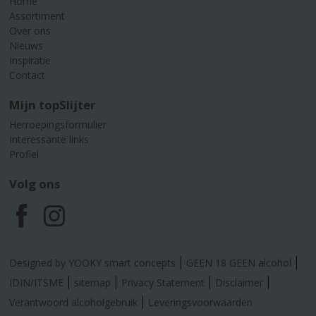
Home
Assortiment
Over ons
Nieuws
Inspiratie
Contact
Mijn topSlijter
Herroepingsformulier
Interessante links
Profiel
Volg ons
F
I
a
n
Designed by YOOKY smart concepts
GEEN 18 GEEN alcohol
c
s
IDIN/ITSME
sitemap
Privacy Statement
Disclaimer
Verantwoord alcoholgebruik
Leveringsvoorwaarden