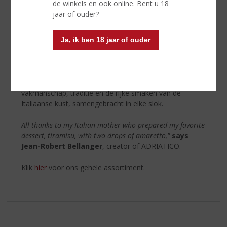
de winkels en ook online. Bent u 18
jaar of ouder?
Als tegenhanger biedt de witte Crushed Almonds
Bianco een zijdezachte melklikeur van 16% alcohol,
gemaakt van geweekte en geplette witte amandelen.
Ja, ik ben 18 jaar of ouder
Lactosevrij en met florale, zachte tonen, is ook deze
variant heerlijk puur, on the rocks of in de mix.
Twee unieke likeuren, één Italiaanse inspiratie:
vakmanschap, traditie en de rijke smaken van de
Italiaanse kust, samengebracht in elke slok.
All thanks to my Italian mother who prepared my favorite
dessert, tiramisu, with two drops of amaretto,"
says
Jean-Robert Bellanger
, creator of ADRIATICO.
Klik
hier
voor ons gehele assortiment.