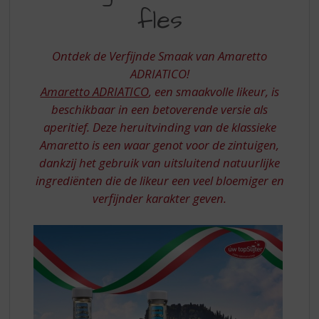
S
ZUID-
fles
p
ITALIË,
r
GEBOTTELD
i
Ontdek de Verfijnde Smaak van Amaretto
n
IN
ADRIATICO!
g
Amaretto ADRIATICO
, een smaakvolle likeur, is
EEN
n
a
beschikbaar in een betoverende versie als
FLES
a
aperitief. Deze heruitvinding van de klassieke
r
Amaretto is een waar genot voor de zintuigen,
d
dankzij het gebruik van uitsluitend natuurlijke
e
ingrediënten die de likeur een veel bloemiger en
n
a
verfijnder karakter geven.
v
i
g
a
t
i
e