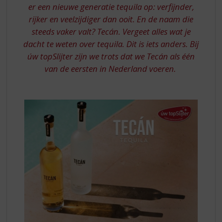
S
er een nieuwe generatie tequila op: verfijnder,
p
rijker en veelzijdiger dan ooit. En de naam die
r
steeds vaker valt? Tecán. Vergeet alles wat je
i
n
dacht te weten over tequila. Dit is iets anders. Bij
g
úw topSlijter zijn we trots dat we Tecán als één
n
van de eersten in Nederland voeren.
a
a
r
d
e
n
a
v
i
g
a
t
i
e