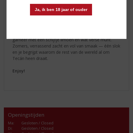
Cocktailtip!
Ja, ik ben 18 jaar of ouder
Probeer de Tecán tequila Reposado Terrace
Twist:
Vul een groot glas met ijsblokjes. Voeg 4 cl
Reposado
toe, een scheutje agavesiroop en het sap
van een halve limoen. Top af met gember ale en
garneer met een schijfje limoen en wat verse munt.
Zomers, verrassend zacht en vol van smaak — één slok
en je begrijpt waarom de rest van de wereld al om
Tecán heen draait.
Enjoy!
Openingstijden
Ma
:
Gesloten / Closed
Di
:
Gesloten / Closed