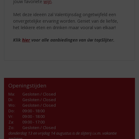
jouw favoriete
wijn
.
Met deze ideeën zal Valentijnsdag ongetwijfeld een
onvergetelijke ervaring worden. Geniet van de liefde,
het lekkere eten en drinken maar vooral van elkaar!
Klik
hier
voor alle aanbiedingen van úw topSlijter.
Openingstijden
Ma
:
Gesloten / Closed
Di
:
Gesloten / Closed
Wo
:
Gesloten / Closed
Do
:
09:00 - 18:00
Vr
:
09:00 - 18:00
Za
:
09:00 - 17:00
Zo:
Gesloten / Closed
donderdag 13 en vrijdag 14 augustus is de slijterij i.v.m. vakantie
gesloten.