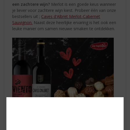
een zachtere wijn?
Merlot is een goede keus wanneer
je liever voor zachtere wijn kiest. Probeer één van onze
bestsellers uit ;
Caves d'Albret Merlot-Cabernet
Sauvignon.
Naast deze heerlijke ervaring is het ook een
leuke manier om samen nieuwe smaken te ontdekken.