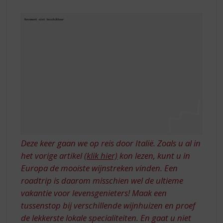
S
DOOR
p
ITALIË
r
i
n
g
n
a
a
r
d
e
n
a
Deze keer gaan we op reis door Italië. Zoals u al in
v
het vorige artikel
(klik hier)
kon lezen, kunt u in
i
Europa de mooiste wijnstreken vinden. Een
g
a
roadtrip is daarom misschien wel de ultieme
t
vakantie voor levensgenieters! Maak een
i
tussenstop bij verschillende wijnhuizen en proef
e
de lekkerste lokale specialiteiten. En gaat u niet