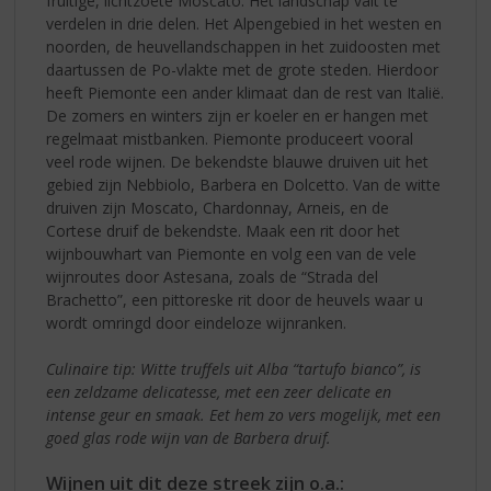
fruitige, lichtzoete Moscato. Het landschap valt te
verdelen in drie delen. Het Alpengebied in het westen en
noorden, de heuvellandschappen in het zuidoosten met
daartussen de Po-vlakte met de grote steden. Hierdoor
heeft Piemonte een ander klimaat dan de rest van Italië.
De zomers en winters zijn er koeler en er hangen met
regelmaat mistbanken. Piemonte produceert vooral
veel rode wijnen. De bekendste blauwe druiven uit het
gebied zijn Nebbiolo, Barbera en Dolcetto. Van de witte
druiven zijn Moscato, Chardonnay, Arneis, en de
Cortese druif de bekendste. Maak een rit door het
wijnbouwhart van Piemonte en volg een van de vele
wijnroutes door Astesana, zoals de “Strada del
Brachetto”, een pittoreske rit door de heuvels waar u
wordt omringd door eindeloze wijnranken.
Culinaire tip: Witte truffels uit Alba “tartufo bianco”, is
een zeldzame delicatesse, met een zeer delicate en
intense geur en smaak. Eet hem zo vers mogelijk, met een
goed glas rode wijn van de Barbera druif.
Wijnen uit dit deze streek zijn o.a.: