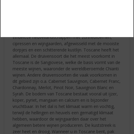
Het Toscaanse platteland is net als een kunstwerk.
Eindeloze heuvellandschappen met zonnebloemen,
cipressen en wijngaarden, afgewisseld met de mooiste
dorpjes en een schitterende kustlijn. Toscane heeft het
allemaal. De druivensoort die het meest voorkomt in
Toscane is de Sangiovese, welke de basis vormt van de
meeste wijnen, waaronder de wereldberoemde Chianti
wijnen. Andere druivensoorten die vaak voorkomen in
dit gebied zijn o.a. Cabernet Sauvignon, Cabernet Franc,
Chardonnay, Merlot, Pinot Noir, Sauvignon Blanc en
Syrah. De bodem van Toscane bestaat vooral uit ijzer,
koper, pyriet, mangaan en calcium en is bijzonder
vruchtbaar. In het dal is het klimaat warm en vochtig,
terwijl de hellingen en heuvels een gematigd klimaat
hebben, waardoor de wijngaarden daar over het
algemeen betere wijnen produceren. De kuststreek is
zeer heet en droog. Wanneer u in Toscane bent, pak