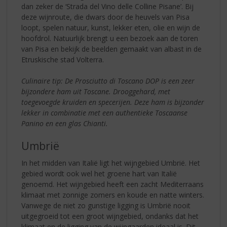
dan zeker de ‘Strada del Vino delle Colline Pisane’. Bij
deze wijnroute, die dwars door de heuvels van Pisa
loopt, spelen natuur, kunst, lekker eten, olie en wijn de
hoofdrol. Natuurlijk brengt u een bezoek aan de toren
van Pisa en bekijk de beelden gemaakt van albast in de
Etruskische stad Volterra.
Culinaire tip: De Prosciutto di Toscano DOP is een zeer
bijzondere ham uit Toscane. Drooggehard, met
toegevoegde kruiden en specerijen. Deze ham is bijzonder
lekker in combinatie met een authentieke Toscaanse
Panino en een glas Chianti.
Umbrië
In het midden van Italië ligt het wijngebied Umbrië. Het
gebied wordt ook wel het groene hart van Italië
genoemd. Het wijngebied heeft een zacht Mediterraans
klimaat met zonnige zomers en koude en natte winters.
Vanwege de niet zo gunstige ligging is Umbrië nooit
uitgegroeid tot een groot wijngebied, ondanks dat het
klimaat en de ligging van de wijngaarden ideaal is. Dit