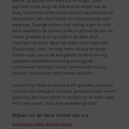
van de ‘Strada del Vino dell'Etna’ te volgen. Deze
wijnroute loopt langs de vulkanische wegen van de
Etna, historische molenstenen, tussen lavastromen en
wijnstokken. Het eiland heeft een ideaal klimaat voor
wijnbouw. Zonnige zomers met weinig regen en veel
wind, waardoor de druiven sterk en gezond blijven. De
meest geteelde druif op Sicilië is de witte druif
Catarratto en komt alleen op Sicilië voor, maar ook
Chardonnay, Grillo, de rode Nero d’Avola en Syrah
komen vaak voor in dit wijngebied. Sicilië is een erg
populaire vakantiebestemming vanwege de
schitterende stranden, natuur, interessante musea,
paleizen, kastelen en zelfs Griekse tempels.
Culinaire tip: Pasta la Norma is een gekookte pasta met
een saus van aubergine, tomaten, gezouten ricotta en veel
basilicum, wat bijna overal in Sardinië op de kaart staat.
Het is een simpel, maar zeer smaakvol gerecht!
Wijnen uit dit deze streek zijn o.a.:
Parthenium Nero d’Avola-Shiraz