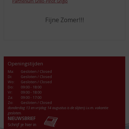
Parthenium Grillo-Pinot Grigio
Fijne Zomer!!!
Openingstijden
Ma
:
Gesloten / Closed
Di
:
Gesloten / Closed
Wo
:
Gesloten / Closed
Do
:
09:00 - 18:00
Vr
:
09:00 - 18:00
Za
:
09:00 - 17:00
Zo:
Gesloten / Closed
donderdag 13 en vrijdag 14 augustus is de slijterij i.v.m. vakantie
gesloten.
NIEUWSBRIEF
Schrijf je hier in