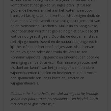
komt doordat het gebied vrij ingesloten ligt tussen
glooiende heuvels en niet aan het water, waardoor
transport lastig is. Umbrië kent een streekeigen druif, de
Sagrantino. Verder wordt er vooral gebruik gemaakt van
de druivensoorten Grechetto, Malvasia en Sangiovese.
Door toeristen wordt het gebied nog niet druk bezocht
wat de nodige rust geeft. Doordat de dorpen en steden
niet zijn gemoderniseerd en de natuur nog ongerept is,
lijkt het of de tijd hier heeft stilgestaan. Als u hiervan
houdt, volg dan zeker de ‘Strada dei Vini Etrusco
Romana’ wijnroute. Opgericht en onderhouden door de
vereniging van de Etruskisch-Romeinse wijnroute, met
als doel om kennis van het grondgebied met andere
wijnproducenten te delen en bevorderen. Het is vooral
een spannende reis langs kastelen, grotten en
wijngaardheuvels.
Culinaire tip: Lumachelle, een slakvormig hartig broodje,
gevuld met pancetta en pecorinokaas. Een heerlijk lunch
met een goed glas witte wijn!