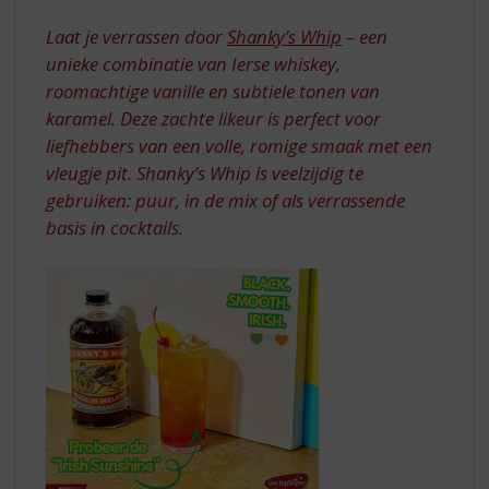
S
p
Laat je verrassen door
Shanky’s Whip
– een
r
unieke combinatie van Ierse whiskey,
i
roomachtige vanille en subtiele tonen van
n
karamel. Deze zachte likeur is perfect voor
g
n
liefhebbers van een volle, romige smaak met een
a
vleugje pit. Shanky’s Whip is veelzijdig te
a
gebruiken: puur, in de mix of als verrassende
r
basis in cocktails.
d
e
n
a
v
i
g
a
t
i
e