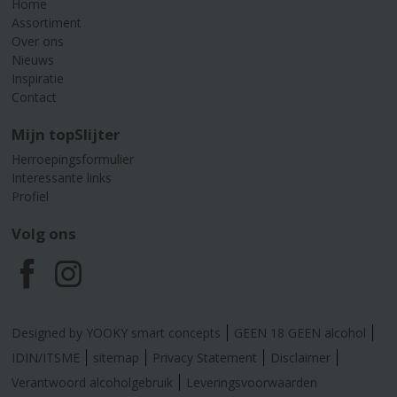
Home
Assortiment
Over ons
Nieuws
Inspiratie
Contact
Mijn topSlijter
Herroepingsformulier
Interessante links
Profiel
Volg ons
F
I
a
n
Designed by YOOKY smart concepts
GEEN 18 GEEN alcohol
c
s
IDIN/ITSME
sitemap
Privacy Statement
Disclaimer
Verantwoord alcoholgebruik
Leveringsvoorwaarden