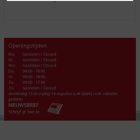
Openingstijden
Ma
:
Gesloten / Closed
Di
:
Gesloten / Closed
Wo
:
Gesloten / Closed
Do
:
09:00 - 18:00
Vr
:
09:00 - 18:00
Za
:
09:00 - 17:00
Zo:
Gesloten / Closed
donderdag 13 en vrijdag 14 augustus is de slijterij i.v.m. vakantie
gesloten.
NIEUWSBRIEF
Schrijf je hier in