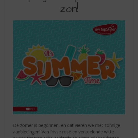
S
TOPSLIJTER
zon!
p
–
r
PROEF
i
n
DE
g
ZON!
n
a
a
r
d
e
n
a
v
i
g
a
t
i
De zomer is begonnen, en dat vieren we met zonnige
e
aanbiedingen! Van frisse rosé en verkoelende witte