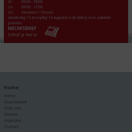
Vr
:
09:00 - 18:00
Za
:
09:00 - 17:00
Zo:
Gesloten / Closed
donderdag 13 en vrijdag 14 augustus is de slijterij i.v.m. vakantie
gesloten.
NIEUWSBRIEF
Schrijf je hier in
Home
Home
Assortiment
Over ons
Nieuws
Inspiratie
Contact