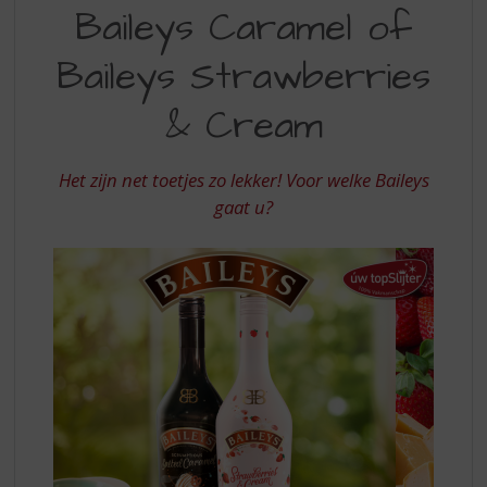
S
Baileys Caramel of
MET
p
r
BAILEYS
Baileys Strawberries
i
STRAWBERRIES
n
& Cream
&
g
n
CREAM
a
Het zijn net toetjes zo lekker! Voor welke Baileys
OF
a
gaat u?
r
BAILEYS
d
CARAMEL
e
n
a
v
i
g
a
t
i
e