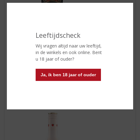
Leeftijdscheck
Wij vragen altijd naar uw leeftijd,
Baileys Strawberries & Cream
in de winkels en ook online. Bent
Gewoon de dromerige smaken van rijpe aardbeien en
u 18 jaar of ouder?
vanille, vermengd met verrukkelijke Baileys Original Irish
Cream en andere ingrediënten en smaken. Drijf weg in
Ja, ik ben 18 jaar of ouder
een aardbeienbubbel van puur genot. Over ijsblokjes,
roer het door desserts en cocktails of sprenkel het over
roomijs voor een heerlijke volwassen delicatesse. Een
schot in de zoete roos.